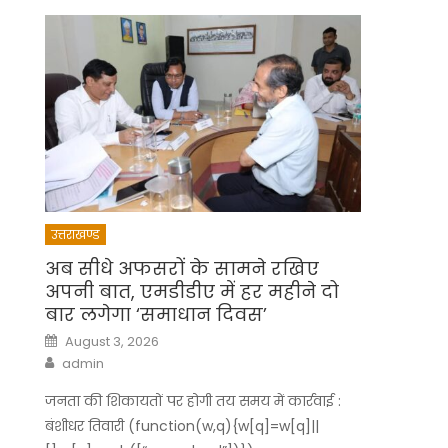
उत्तराखण्ड
अब सीधे अफसरों के सामने रखिए
अपनी बात, एमडीडीए में हर महीने दो
बार लगेगा ‘समाधान दिवस’
Posted
August 3, 2026
on
Author
admin
जनता की शिकायतों पर होगी तय समय में कार्रवाई :
बंशीधर तिवारी (function(w,q){w[q]=w[q]||