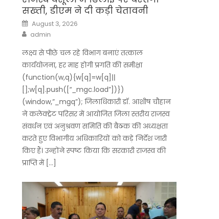
सख्ती, डीएम ने दी कड़ी चेतावनी
Posted
August 3, 2026
on
Author
admin
लक्ष्य से पीछे चल रहे विभाग बनाएं तत्काल
कार्ययोजना, हर माह होगी प्रगति की समीक्षा
(function(w,q){w[q]=w[q]||
[];w[q].push([“_mgc.load”])})
(window,”_mgq”); जिलाधिकारी डॉ. आशीष चौहान
ने कलेक्ट्रेट परिसर में आयोजित जिला स्तरीय राजस्व
संवर्धन एवं अनुश्रवण समिति की बैठक की अध्यक्षता
करते हुए विभागीय अधिकारियों को कड़े निर्देश जारी
किए हैं। उन्होंने स्पष्ट किया कि सरकारी राजस्व की
प्राप्ति में […]