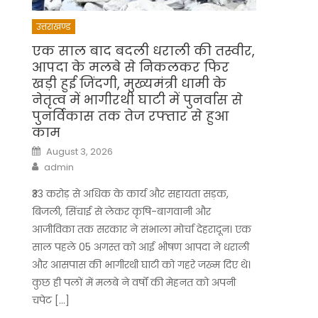
उत्तराखण्ड
एक साल बाद बदली धराली की तस्वीर,
आपदा के मलबे से निकलकर फिर
खड़ी हुई जिंदगी, मुख्यमंत्री धामी के
नेतृत्व में भागीरथी घाटी में पुनर्वास से
पुनर्विकास तक तेज रफ्तार से हुआ
काम
Posted
August 3, 2026
on
Author
admin
₹33 करोड़ से अधिक के कार्य और सहायता सड़क,
बिजली, सिंचाई से लेकर कृषि-बागवानी और
आजीविका तक सरकार ने संभाला मोर्चा देहरादून। एक
साल पहले 05 अगस्त को आई भीषण आपदा ने धराली
और आसपास की भागीरथी घाटी को गहरे जख्म दिए थे।
कुछ ही पलों में मलबे ने वर्षों की मेहनत को अपनी
चपेट […]