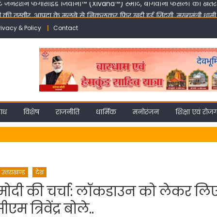
तस्वीर, आपदा के मलबे से निकलकर फिर खड़ी हुई जिंदगी, मुख्यमंत्री धामी के न
rivacy & Policy
Contact
 रखिए अपनी बात, एमडीडीए में हर महीने दो बार लगेगा ‘समाधान दिवस’
 बरतेगी सख्ती, डीएम ने दी कड़ी चेतावनी
मी ने दायित्वधारियों से विकास और जनसेवा को सर्वोच्च प्राथमिकता देने का किया
्ट जेनरेशन फंगीसाइड जिवाना™️ (Xivana™️) स्मार्ट, बागवानी फसलों को खतरनाक
ाध
विशेष
राजनीति
धार्मिक
मनोरंजन
शिक्षा एवं रोज
उत्तराखण्ड
देश
पीएम मोदी की चर्चा: लॉकडाउन को लेकर लि
एम त्रिवेंद्र बोले..