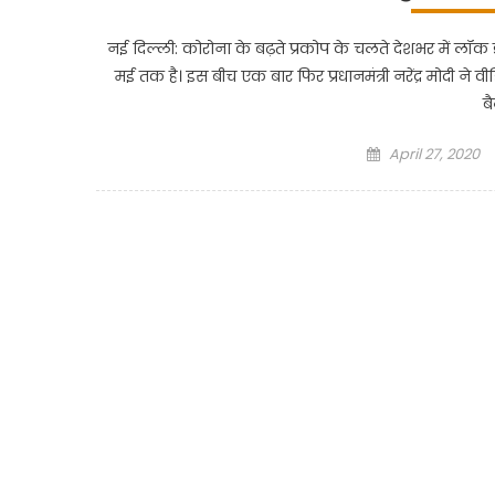
नई दिल्ली: कोरोना के बढ़ते प्रकोप के चलते देशभर में लॉक 
मई तक है। इस बीच एक बार फिर प्रधानमंत्री नरेंद्र मोदी ने व
बै
Posted
April 27, 2020
on