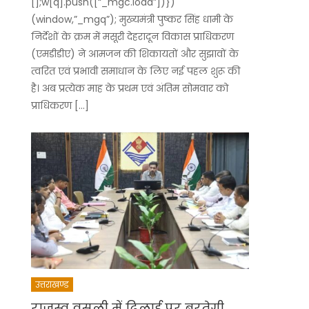
[];w[q].push([“_mgc.load”])})
(window,”_mgq”); मुख्यमंत्री पुष्कर सिंह धामी के
निर्देशों के क्रम में मसूरी देहरादून विकास प्राधिकरण
(एमडीडीए) ने आमजन की शिकायतों और सुझावों के
त्वरित एवं प्रभावी समाधान के लिए नई पहल शुरू की
है। अब प्रत्येक माह के प्रथम एवं अंतिम सोमवार को
प्राधिकरण […]
उत्तराखण्ड
राजस्व वसूली में ढिलाई पर बरतेगी