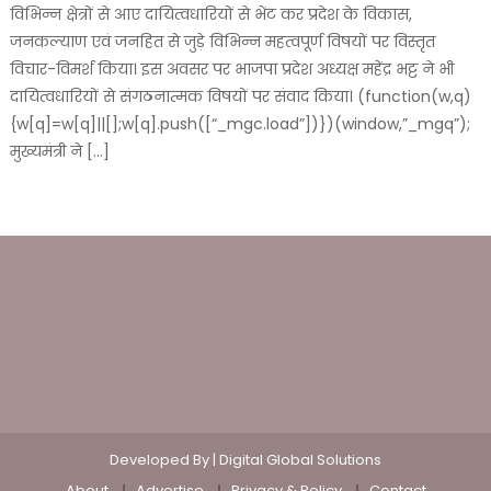
विभिन्न क्षेत्रों से आए दायित्वधारियों से भेंट कर प्रदेश के विकास,
जनकल्याण एवं जनहित से जुड़े विभिन्न महत्वपूर्ण विषयों पर विस्तृत
विचार-विमर्श किया। इस अवसर पर भाजपा प्रदेश अध्यक्ष महेंद्र भट्ट ने भी
दायित्वधारियों से संगठनात्मक विषयों पर संवाद किया। (function(w,q)
{w[q]=w[q]||[];w[q].push([“_mgc.load”])})(window,”_mgq”);
मुख्यमंत्री ने […]
Developed By |
Digital Global Solutions
About
Advertise
Privacy & Policy
Contact