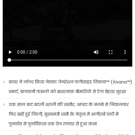
बायर ने लॉन्च किया नेक्स्ट जेनरेशन फंगीसाइड जिवाना™️ (Xivana™️)
स्मार्ट, बागवानी फसलों को खतरनाक बीमारियों से देगा बेहतर सुरक्षा
एक साल बाद बदली धराली की तस्वीर, आपदा के मलबे से निकलकर
फिर खड़ी हुई जिंदगी, मुख्यमंत्री धामी के नेतृत्व में भागीरथी घाटी में
पुनर्वास से पुनर्विकास तक तेज रफ्तार से हुआ काम