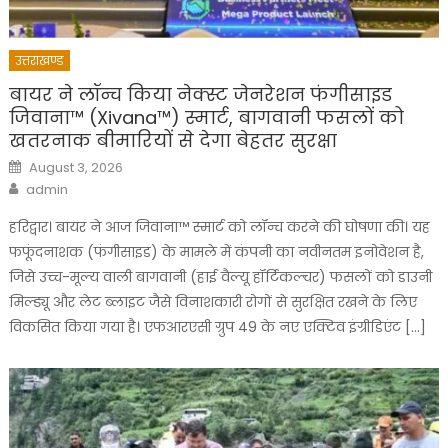
उत्तराखण्ड
बायर ने लॉन्च किया नेक्स्ट जेनरेशन फंगीसाइड
जिवाना™️ (Xivana™️) स्मार्ट, बागवानी फसलों को
खतरनाक बीमारियों से देगा बेहतर सुरक्षा
Posted
August 3, 2026
on
Author
admin
हरिद्वार। बायर ने आज जिवाना™️ स्मार्ट को लॉन्च करने की घोषणा की। यह
फफूंदनाशक (फंगीसाइड) के मामले में कंपनी का नवीनतम इनोवेशन है,
जिसे उच्च-मूल्य वाली बागवानी (हाई वैल्यू हॉर्टिकल्चर) फसलों को डाउनी
मिल्ड्यू और लेट ब्लाइट जैसे विनाशकारी रोगों से सुरक्षित रखने के लिए
विकसित किया गया है। एफआरएसी ग्रुप 49 के नए एक्टिव इंग्रीडिएंट […]