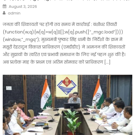
Posted
August 3, 2026
on
Author
admin
जनता की शिकायतों पर होगी तय समय में कार्रवाई : बंशीधर तिवारी
(function(w,q){w[q]=w[q]||[];w[q].push([“_mgc.load”])})
(window,”_mgq”); मुख्यमंत्री पुष्कर सिंह धामी के निर्देशों के क्रम में
मसूरी देहरादून विकास प्राधिकरण (एमडीडीए) ने आमजन की शिकायतों
और सुझावों के त्वरित एवं प्रभावी समाधान के लिए नई पहल शुरू की है।
अब प्रत्येक माह के प्रथम एवं अंतिम सोमवार को प्राधिकरण […]