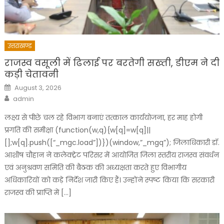
उत्तराखण्ड
राजस्व वसूली में ढिलाई पर बरतेगी सख्ती, डीएम ने दी
कड़ी चेतावनी
Posted
August 3, 2026
on
Author
admin
लक्ष्य से पीछे चल रहे विभाग बनाएं तत्काल कार्ययोजना, हर माह होगी
प्रगति की समीक्षा (function(w,q){w[q]=w[q]||
[];w[q].push([“_mgc.load”])})(window,”_mgq”); जिलाधिकारी डॉ.
आशीष चौहान ने कलेक्ट्रेट परिसर में आयोजित जिला स्तरीय राजस्व संवर्धन
एवं अनुश्रवण समिति की बैठक की अध्यक्षता करते हुए विभागीय
अधिकारियों को कड़े निर्देश जारी किए हैं। उन्होंने स्पष्ट किया कि सरकारी
राजस्व की प्राप्ति में […]