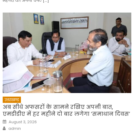
मेहनत को अपनी चपेट […]
उत्तराखण्ड
अब सीधे अफसरों के सामने रखिए अपनी बात,
एमडीडीए में हर महीने दो बार लगेगा ‘समाधान दिवस’
Posted
August 3, 2026
on
Author
admin