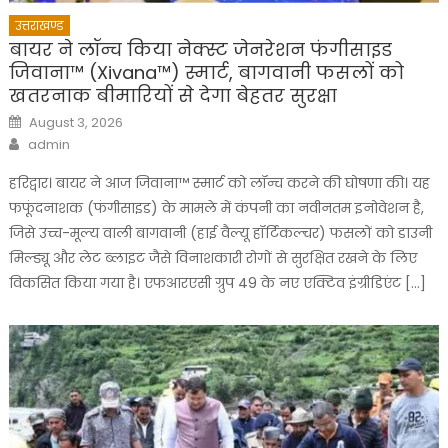
उत्तराखण्ड
बायर ने लॉन्च किया नेक्स्ट जेनरेशन फंगीसाइड
जिवाना™️ (Xivana™️) स्मार्ट, बागवानी फसलों को
खतरनाक बीमारियों से देगा बेहतर सुरक्षा
Posted
August 3, 2026
on
Author
admin
हरिद्वार। बायर ने आज जिवाना™️ स्मार्ट को लॉन्च करने की घोषणा की। यह
फफूंदनाशक (फंगीसाइड) के मामले में कंपनी का नवीनतम इनोवेशन है,
जिसे उच्च-मूल्य वाली बागवानी (हाई वैल्यू हॉर्टिकल्चर) फसलों को डाउनी
मिल्ड्यू और लेट ब्लाइट जैसे विनाशकारी रोगों से सुरक्षित रखने के लिए
विकसित किया गया है। एफआरएसी ग्रुप 49 के नए एक्टिव इंग्रीडिएंट […]