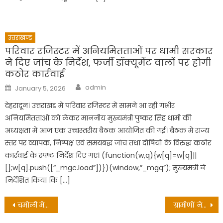
उत्तराखण्ड
परिवार रजिस्टर में अनियमितताओं पर धामी सरकार
ने दिए जांच के निर्देश, फर्जी डॉक्यूमेंट वालों पर होगी
कठोर कार्रवाई
Author
Posted
admin
January 5, 2026
on
देहरादून। उत्तराखंड में परिवार रजिस्टर में सामने आ रही गंभीर
अनियमितताओं को लेकर माननीय मुख्यमंत्री पुष्कर सिंह धामी की
अध्यक्षता में आज एक उच्चस्तरीय बैठक आयोजित की गई। बैठक में राज्य
स्तर पर व्यापक, निष्पक्ष एवं समयबद्ध जांच तथा दोषियों के विरुद्ध कठोर
कार्रवाई के स्पष्ट निर्देश दिए गए। (function(w,q){w[q]=w[q]||
[];w[q].push([“_mgc.load”])})(window,”_mgq”); मुख्यमंत्री ने
निर्देशित किया कि […]
Post
चमोली में सेवा ही सम्मान अभियान के साथ मनाया गया भोले महाराज का जन्म दिवस
ग्रामीणों ने अतिक्रमण हटाने की मुहीम की शुरु