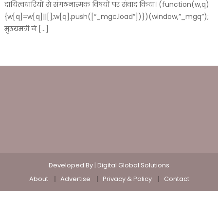
दायित्वधारियों से संगठनात्मक विषयों पर संवाद किया। (function(w,q)
{w[q]=w[q]||[];w[q].push([“_mgc.load”])})(window,”_mgq”);
मुख्यमंत्री ने […]
Developed By |
Digital Global Solutions
About
Advertise
Privacy & Policy
Contact