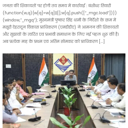
जनता की शिकायतों पर होगी तय समय में कार्रवाई : बंशीधर तिवारी
(function(w,q){w[q]=w[q]||[];w[q].push([“_mgc.load”])})
(window,”_mgq”); मुख्यमंत्री पुष्कर सिंह धामी के निर्देशों के क्रम में
मसूरी देहरादून विकास प्राधिकरण (एमडीडीए) ने आमजन की शिकायतों
और सुझावों के त्वरित एवं प्रभावी समाधान के लिए नई पहल शुरू की है।
अब प्रत्येक माह के प्रथम एवं अंतिम सोमवार को प्राधिकरण […]