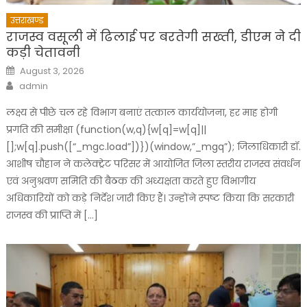
उत्तराखण्ड
राजस्व वसूली में ढिलाई पर बरतेगी सख्ती, डीएम ने दी
कड़ी चेतावनी
Posted
August 3, 2026
on
Author
admin
लक्ष्य से पीछे चल रहे विभाग बनाएं तत्काल कार्ययोजना, हर माह होगी
प्रगति की समीक्षा (function(w,q){w[q]=w[q]||
[];w[q].push([“_mgc.load”])})(window,”_mgq”); जिलाधिकारी डॉ.
आशीष चौहान ने कलेक्ट्रेट परिसर में आयोजित जिला स्तरीय राजस्व संवर्धन
एवं अनुश्रवण समिति की बैठक की अध्यक्षता करते हुए विभागीय
अधिकारियों को कड़े निर्देश जारी किए हैं। उन्होंने स्पष्ट किया कि सरकारी
राजस्व की प्राप्ति में […]