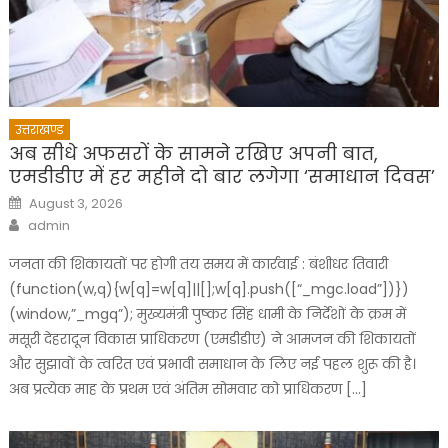
उत्तराखण्ड
अब सीधे अफसरों के सामने रखिए अपनी बात,
एमडीडीए में हर महीने दो बार लगेगा ‘समाधान दिवस’
Posted
August 3, 2026
on
Author
admin
जनता की शिकायतों पर होगी तय समय में कार्रवाई : बंशीधर तिवारी
(function(w,q){w[q]=w[q]||[];w[q].push([“_mgc.load”])})
(window,”_mgq”); मुख्यमंत्री पुष्कर सिंह धामी के निर्देशों के क्रम में
मसूरी देहरादून विकास प्राधिकरण (एमडीडीए) ने आमजन की शिकायतों
और सुझावों के त्वरित एवं प्रभावी समाधान के लिए नई पहल शुरू की है।
अब प्रत्येक माह के प्रथम एवं अंतिम सोमवार को प्राधिकरण […]