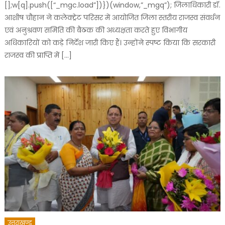
[];w[q].push([“_mgc.load”])})(window,”_mgq”); जिलाधिकारी डॉ.
आशीष चौहान ने कलेक्ट्रेट परिसर में आयोजित जिला स्तरीय राजस्व संवर्धन
एवं अनुश्रवण समिति की बैठक की अध्यक्षता करते हुए विभागीय
अधिकारियों को कड़े निर्देश जारी किए हैं। उन्होंने स्पष्ट किया कि सरकारी
राजस्व की प्राप्ति में […]
उत्तराखण्ड