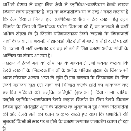
अश्विनी वैष्णव से कहा जिन क्षेत्रों में ऋषिकेश-कर्णप्रयाग रेलवे लाइन
निर्माण कार्य प्रस्तावित हैं। वहां के जनप्रतिनिधियों ने उन्हें अवगत कराया है
कि रेल विकास निगम द्वारा ऋषिकेश-कर्णप्रयाग रेल लाइन हेतु सुरंग
निर्माण के लिए जो विस्फोटक प्रयोग किए जा रहे हैं, वह मानकों से कहीं
अधिक तीव्रता के हैं। जिसके परिणामस्वरूप रेलवे लाइनों के निकटवर्ती
गांवों के आवासीय भवनों, गोशालाओं और खेतों में गहरी व चौड़ी दरारें पड़ रही
हैं। इतना ही नहीं लगातार यह बढ़ भी रही हैं जिस कारण अनेक गांवों के
अस्तित्व पर संकट आ गया है।
महाराज ने रेलवे मंत्री को सौंपा पत्र के माध्यम से उन्हें अवगत कराया कि
रेलवे लाइनों के निकटवर्ती गांवों के अनेक परिवार सुरक्षा के लिए अपने
भवन छोड़कर अन्यत्र शरण ले चुके हैं। इस समस्या के निराकरण के लिए
रेलवे मंत्रालय द्वारा ऐसे गांवों को चिन्हित करके क्षति का आंकलन कर
प्रभावित परिवारों को समुचित क्षतिपूर्ति (मुआवजा) दिया जाना चाहिए।
उन्होने ऋषिकेश-कर्णप्रयाग रेलवे लाइन निर्माण के लिए रेलवे विकास
निगम द्वारा अधिगृहीत भूमि के प्रतिकर के भुगतान में हुई अनेक विसंगतियों
की ओर रेलवे मंत्री का ध्यान आकृष्ट करते हुए कहा कि प्रभावितों की
सुनवाई किसी भी स्तर पर न होने के कारण लगातार जनाक्रोष व्याप्त हो रहा
है।