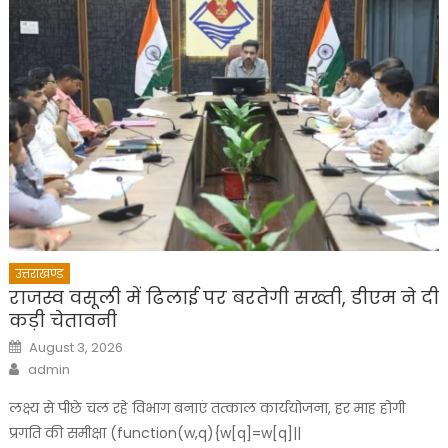
उत्तराखण्ड
राजस्व वसूली में ढिलाई पर बरतेगी सख्ती, डीएम ने दी
कड़ी चेतावनी
Posted
August 3, 2026
on
Author
admin
लक्ष्य से पीछे चल रहे विभाग बनाएं तत्काल कार्ययोजना, हर माह होगी
प्रगति की समीक्षा (function(w,q){w[q]=w[q]||