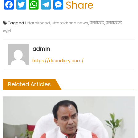
Facebook
Twitter
WhatsApp
Telegram
Messenger
Share
Tagged
Uttarakhand
,
uttarakhand news
,
उत्तराखंड
,
उत्तराखण्ड
न्यूज
admin
https://doondiary.com/
Related Articles