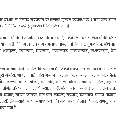
r
र दीक्षित ने जनपद रुद्रप्रयाग के राजस्व पुलिस व्यवस्था के अधीन वाले राजस
ं सम्मिलित करने हेतु आदेश निर्गत किए गए हैं।
 थाना व चौकियों में सम्मिलित किया गया है, उनमें रिपोर्टिंग पुलिस चौकी चोपत
ा है। जिनमें राजस्व ग्राम तुंगनाथ, चोपता, बनियाकुंड, दुगलबिट्टा, पोथीबास
ाली, भनकुण्ड, गुण्डाग्वाड़, चिनग्वाड़, गुज्जरग्वाड़, ढिलनाग्वाड़, लक्ष्मणग्वाड़, कै
 राजस्व गांवों को शामिल किया गया है, जिनमें कांडा, उर्खोली, बछनी, घिमतोल
डई, क्यूड़ी मलांस, आगर जवाड़ी, बौरा मल्ला, महड़ तल्ला, तलगढ़, महड़मल्ला, कोखंड
ौरा तल्ला, बावई, चोपड़ा, बंड्रीकोट, बर्सिल पवेक, मयकोटी, बमोली, कुमो
 तमिंड, तोलब, दरम्वाड़ी, धौलसारी, नारी, पोला, बौंठा लग्गा खत्याणा, सन, सतेर
ोरा, चामक, गोरणा, जाखणी, वारी डांग, लोदला, गड़सारी, चमस्वाड़ा, चोपड़ा, धारको
, उत्तर्सू, सेमलसारी, पाटीलग्गाकोठगी, भेड़गांव, पाली जैखंडा, टेमना, सणगू, चाप
िया गया है।