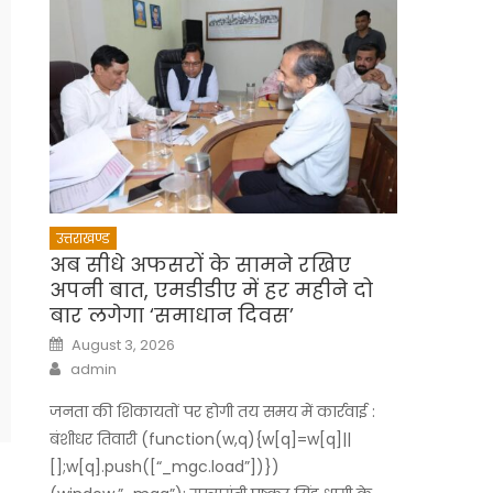
उत्तराखण्ड
अब सीधे अफसरों के सामने रखिए
अपनी बात, एमडीडीए में हर महीने दो
बार लगेगा ‘समाधान दिवस’
Posted
August 3, 2026
on
Author
admin
जनता की शिकायतों पर होगी तय समय में कार्रवाई :
बंशीधर तिवारी (function(w,q){w[q]=w[q]||
[];w[q].push([“_mgc.load”])})