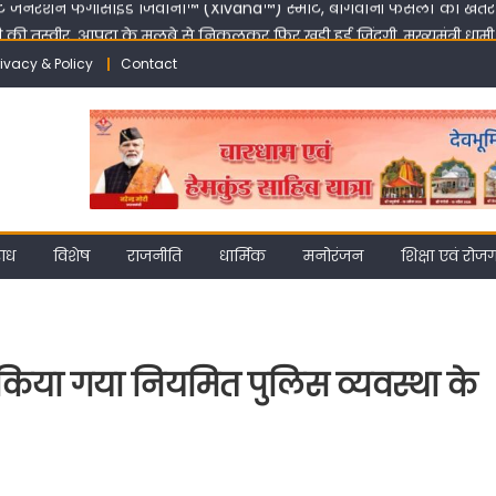
तस्वीर, आपदा के मलबे से निकलकर फिर खड़ी हुई जिंदगी, मुख्यमंत्री धामी के न
rivacy & Policy
Contact
 रखिए अपनी बात, एमडीडीए में हर महीने दो बार लगेगा ‘समाधान दिवस’
 बरतेगी सख्ती, डीएम ने दी कड़ी चेतावनी
मी ने दायित्वधारियों से विकास और जनसेवा को सर्वोच्च प्राथमिकता देने का किया
्ट जेनरेशन फंगीसाइड जिवाना™️ (Xivana™️) स्मार्ट, बागवानी फसलों को खतरनाक
ाध
विशेष
राजनीति
धार्मिक
मनोरंजन
शिक्षा एवं रोज
को किया गया नियमित पुलिस व्यवस्था के