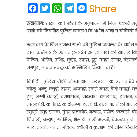
Facebook
Twitter
WhatsApp
Telegram
Messenge
Share
रुद्रप्रयाग:
शासन के निर्देशों के अनुपालन में जिलाधिकारी मयू
ग्रामों को नियमित पुलिस व्यवस्था के अधीन थाना व चौकियों मे
रुद्रप्रयाग के जिन राजस्व ग्रामों को पुलिस व्यवस्था के अधीन
थाना ऊखीमठ के अतर्गत कुल 24 राजस्व गांवों को शामिल किया गय
पैलिंग, औरिंग, उथिंड, कुहेड़, उषाड़ा, हुड्डू, कांडा, सेमार, बंरग
जगपुड़ा, पाब व मक्कू को सम्मिलित किया गया है।
रिपोर्टिंग पुलिस चौकी चोपता थाना रुद्रप्रयाग के अंतर्गत 80
कोलू भन्नू, क्यूड़ी, तड़ाग, भटवाड़ी, स्वांरी ग्वांस, बैंजी कां
ढुंग, जग्गी कांडई, बणथापला, जरम्वाड़, थपलगांव, इशाला, ब
मालकोटी, कर्णधार, कादोलग्गा दरम्वाड़ी, खत्याणा, चौकी बर्सिल,
स्यूपुरी, स्यूंड ढामक, कुंडा दानकोट, मलाऊं, गडील, फलासी, ब
निर्वाली, बज्यूण, गडमिल, भैंसारी, पाली मल्ली, देवलख, डुंग्री
पाली तल्ली, गंधारी, जोंदला, क्वीली व कुरझण को सम्मिलित क