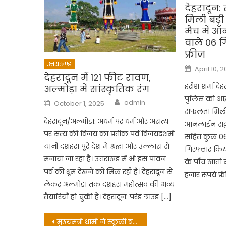
देहरादून:
मिली बड
मैच में ऑ
वाले 06 ग
फ्रीज
उत्तराखण्ड
Posted
April 10, 
on
देहरादून में 121 फीट रावण,
हरीश शर्मा देह
अल्मोड़ा में सांस्कृतिक रंग
पुलिस को आईपी
Author
Posted
admin
October 1, 2025
on
सफलता मिली ह
देहरादून/अल्मोड़ा: अधर्म पर धर्म और असत्य
आनलाईन सट्टा
पर सत्य की विजय का प्रतीक पर्व विजयदशमी
सहित कुल 06
यानी दशहरा पूरे देश में श्रद्धा और उल्लास से
गिरफ्तार किया
मनाया जा रहा है। उत्तराखंड में भी इस पावन
के पाँच खातो 
पर्व की धूम देखने को मिल रही है। देहरादून से
हजार रूपये फ्
लेकर अल्मोड़ा तक दशहरा महोत्सव की भव्य
तैयारियाँ हो चुकी हैं। देहरादून: परेड ग्राउंड […]
Post
मुख्यमंत्री धामी ने स्कूली बच्चों संग ‘परीक्षा पे चर्चा- 2023’ कार्यक्रम में किया प्रतिभाग, विद्यार्थियों को दी बोर्ड परीक्षाओं की शुभकामना