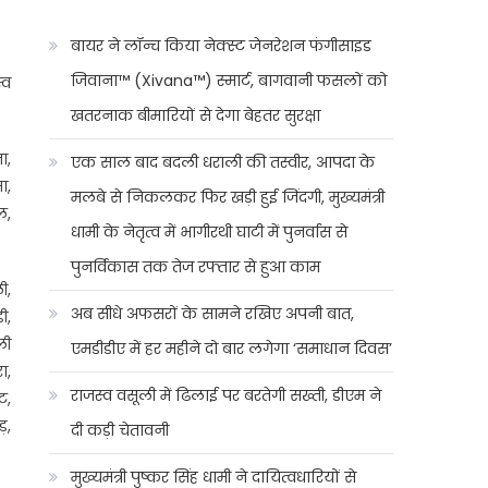
बायर ने लॉन्च किया नेक्स्ट जेनरेशन फंगीसाइड
जिवाना™️ (Xivana™️) स्मार्ट, बागवानी फसलों को
्व
खतरनाक बीमारियों से देगा बेहतर सुरक्षा
ा,
एक साल बाद बदली धराली की तस्वीर, आपदा के
ा,
मलबे से निकलकर फिर खड़ी हुई जिंदगी, मुख्यमंत्री
ल,
धामी के नेतृत्व में भागीरथी घाटी में पुनर्वास से
पुनर्विकास तक तेज रफ्तार से हुआ काम
ी,
अब सीधे अफसरों के सामने रखिए अपनी बात,
ी,
ली
एमडीडीए में हर महीने दो बार लगेगा ‘समाधान दिवस’
ा,
राजस्व वसूली में ढिलाई पर बरतेगी सख्ती, डीएम ने
ट,
ड़,
दी कड़ी चेतावनी
मुख्यमंत्री पुष्कर सिंह धामी ने दायित्वधारियों से