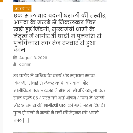
उत्तराखण्ड
एक साल बाद बदली धराली की तस्वीर,
आपदा के मलबे से निकलकर फिर
खड़ी हुई जिंदगी, मुख्यमंत्री धामी के
नेतृत्व में भागीरथी घाटी में पुनर्वास से
पुनर्विकास तक तेज रफ्तार से हुआ
काम
Posted
August 3, 2026
on
Author
admin
₹33 करोड़ से अधिक के कार्य और सहायता सड़क,
बिजली, सिंचाई से लेकर कृषि-बागवानी और
आजीविका तक सरकार ने संभाला मोर्चा देहरादून। एक
साल पहले 05 अगस्त को आई भीषण आपदा ने धराली
और आसपास की भागीरथी घाटी को गहरे जख्म दिए थे।
कुछ ही पलों में मलबे ने वर्षों की मेहनत को अपनी
चपेट […]