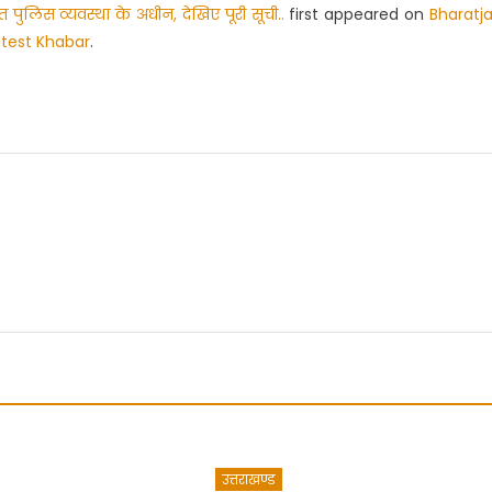
त पुलिस व्यवस्था के अधीन, देखिए पूरी सूची..
first appeared on
Bharatj
atest Khabar
.
r
उत्तराखण्ड