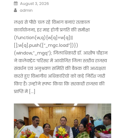
Posted
August 3, 2026
on
Author
admin
लक्ष्य से पीछे चल रहे विभाग बनाएं तत्काल
कार्ययोजना, हर माह होगी प्रगति की समीक्षा
(function(w,q){w[q]=w[q]||
[];w[q].push([“_mgc.load”])})
(window,”_mgq”); जिलाधिकारी डॉ. आशीष चौहान
ने कलेक्ट्रेट परिसर में आयोजित जिला स्तरीय राजस्व
संवर्धन एवं अनुश्रवण समिति की बैठक की अध्यक्षता
करते हुए विभागीय अधिकारियों को कड़े निर्देश जारी
किए हैं। उन्होंने स्पष्ट किया कि सरकारी राजस्व की
प्राप्ति में […]