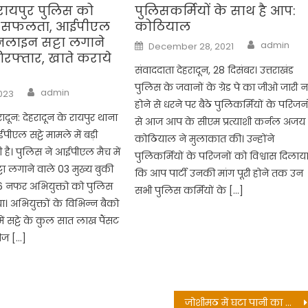
 रायपुर पुलिस को
पुलिसकर्मियों के साथ है आप:
़ी सफलता, आईपीएल
कोठियाल
नलाइन सट्टा लगाने
Author
Posted
admin
December 28, 2021
on
िरफ्तार, खाते कराये
संवाददाता देहरादून, 28 दिसंबर। उत्तराखंड
पुलिस के जवानों के ग्रेड पे का जीओ जारी न
Author
admin
2023
होने से धरने पर बैठे पुलिकर्मियों के परिजनो
रादून: देहरादून के रायपुर थाना
से आज आप के सीएम प्रत्याशी कर्नल अजय
एल सट्टे मामले में बड़ी
कोठियाल ने मुलाकात की। उन्होंने
ै। पुलिस ने आईपीएल मैच में
पुलिकर्मियों के परिजनों को विश्वास दिलाय
 लगाने वाले 03 मुख्य बुकी
कि आप पार्टी उनकी मांग पूरी होने तक उन
 नफर अभियुक्तो को पुलिस
सभी पुलिस कर्मियों के […]
। अभियुक्तों के विभिन्न बैको
में सट्टे के कुल सात लाख पैंसट
रीज […]
जोशीमठ में घटा पानी का डिस्चार्ज, दरारों वाले भवनों की संख्या में भी बढ़ोतरी नहीं