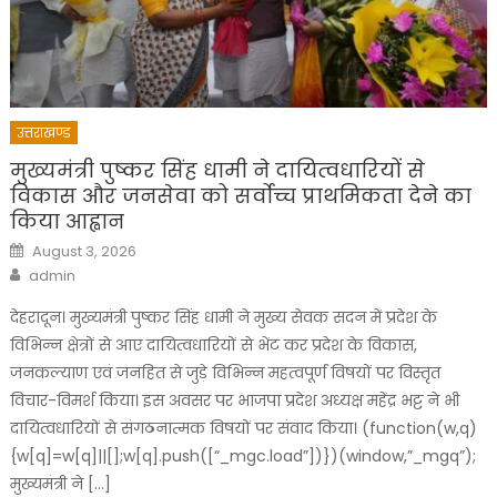
उत्तराखण्ड
मुख्यमंत्री पुष्कर सिंह धामी ने दायित्वधारियों से
विकास और जनसेवा को सर्वोच्च प्राथमिकता देने का
किया आह्वान
Posted
August 3, 2026
on
Author
admin
देहरादून। मुख्यमंत्री पुष्कर सिंह धामी ने मुख्य सेवक सदन में प्रदेश के
विभिन्न क्षेत्रों से आए दायित्वधारियों से भेंट कर प्रदेश के विकास,
जनकल्याण एवं जनहित से जुड़े विभिन्न महत्वपूर्ण विषयों पर विस्तृत
विचार-विमर्श किया। इस अवसर पर भाजपा प्रदेश अध्यक्ष महेंद्र भट्ट ने भी
दायित्वधारियों से संगठनात्मक विषयों पर संवाद किया। (function(w,q)
{w[q]=w[q]||[];w[q].push([“_mgc.load”])})(window,”_mgq”);
मुख्यमंत्री ने […]