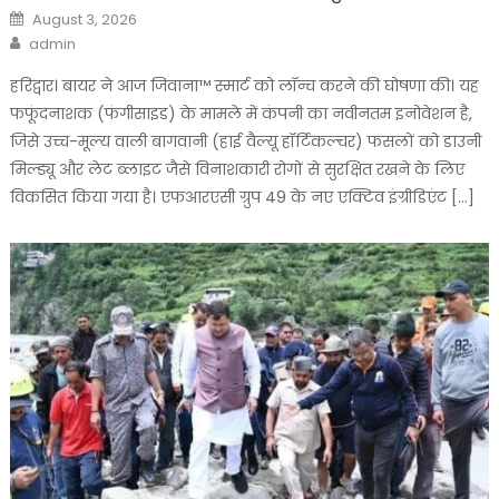
Posted
August 3, 2026
on
Author
admin
हरिद्वार। बायर ने आज जिवाना™️ स्मार्ट को लॉन्च करने की घोषणा की। यह
फफूंदनाशक (फंगीसाइड) के मामले में कंपनी का नवीनतम इनोवेशन है,
जिसे उच्च-मूल्य वाली बागवानी (हाई वैल्यू हॉर्टिकल्चर) फसलों को डाउनी
मिल्ड्यू और लेट ब्लाइट जैसे विनाशकारी रोगों से सुरक्षित रखने के लिए
विकसित किया गया है। एफआरएसी ग्रुप 49 के नए एक्टिव इंग्रीडिएंट […]