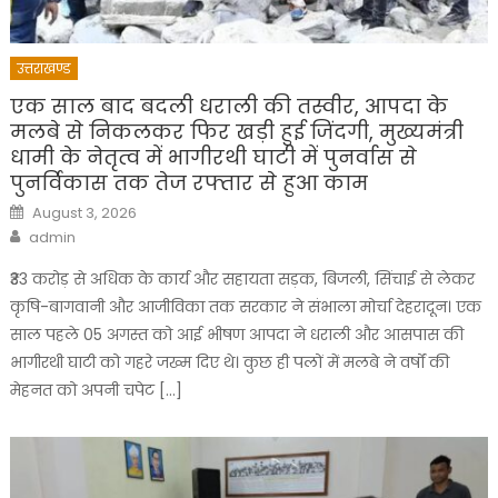
उत्तराखण्ड
एक साल बाद बदली धराली की तस्वीर, आपदा के
मलबे से निकलकर फिर खड़ी हुई जिंदगी, मुख्यमंत्री
धामी के नेतृत्व में भागीरथी घाटी में पुनर्वास से
पुनर्विकास तक तेज रफ्तार से हुआ काम
Posted
August 3, 2026
on
Author
admin
₹33 करोड़ से अधिक के कार्य और सहायता सड़क, बिजली, सिंचाई से लेकर
कृषि-बागवानी और आजीविका तक सरकार ने संभाला मोर्चा देहरादून। एक
साल पहले 05 अगस्त को आई भीषण आपदा ने धराली और आसपास की
भागीरथी घाटी को गहरे जख्म दिए थे। कुछ ही पलों में मलबे ने वर्षों की
मेहनत को अपनी चपेट […]