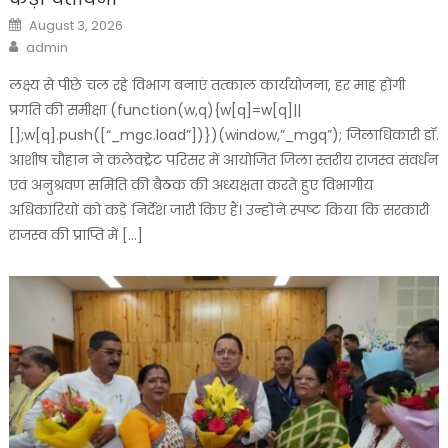
Posted
August 3, 2026
on
Author
admin
लक्ष्य से पीछे चल रहे विभाग बनाएं तत्काल कार्ययोजना, हर माह होगी
प्रगति की समीक्षा (function(w,q){w[q]=w[q]||
[];w[q].push([“_mgc.load”])})(window,”_mgq”); जिलाधिकारी डॉ.
आशीष चौहान ने कलेक्ट्रेट परिसर में आयोजित जिला स्तरीय राजस्व संवर्धन
एवं अनुश्रवण समिति की बैठक की अध्यक्षता करते हुए विभागीय
अधिकारियों को कड़े निर्देश जारी किए हैं। उन्होंने स्पष्ट किया कि सरकारी
राजस्व की प्राप्ति में […]