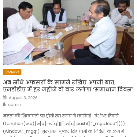
उत्तराखण्ड
अब सीधे अफसरों के सामने रखिए अपनी बात,
एमडीडीए में हर महीने दो बार लगेगा ‘समाधान दिवस’
Posted
August 3, 2026
on
Author
admin
जनता की शिकायतों पर होगी तय समय में कार्रवाई : बंशीधर तिवारी
(function(w,q){w[q]=w[q]||[];w[q].push([“_mgc.load”])})
(window,”_mgq”); मुख्यमंत्री पुष्कर सिंह धामी के निर्देशों के क्रम में