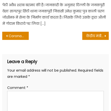
पेटी अवैध शराब बरामद की है। जानकारी के अनुसार दिल्ली के जनकपुरी
वेस्ट सागरपुर सिटी थाना जनकपुरी निवासी उमेश कुमार पुत्र काली चरण
जोशीमठ में सेना के निर्माण कार्य करता है। जिसके लिये उसके द्वारा औली
में गोदाम किराये पर लिया […]
Post
Coronavirus Updates: भारत मे 24 घंटों में 35 लोगों की मौत, कुल 9152 संक्रमित, 308 मौत
केंद्रीय मंत्री की पत्रकारों से अपील- ये सनसनी फैलाने का वक्त नहीं, न्यूज़ को मंत्रालय से चेक करके दें
navigation
Leave a Reply
Your email address will not be published.
Required fields
are marked
*
Comment
*