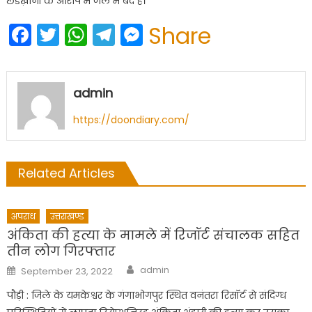
छेडख़ानी के आरोप में जेल में बंद है।
Facebook
Twitter
WhatsApp
Telegram
Messenger
Share
admin
https://doondiary.com/
Related Articles
अपराध
उत्तराखण्ड
अंकिता की हत्या के मामले में रिजॉर्ट संचालक सहित
तीन लोग गिरफ्तार
Author
Posted
admin
September 23, 2022
on
पौड़ी : जिले के यमकेश्वर के गंगाभोगपुर स्थित वनंतरा रिसॉर्ट से संदिग्ध