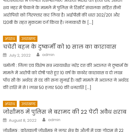
परिस्थितियों में लापता रिसेप्शनिस्ट अंकिता भंडारी की हत्या कर उसका
शव नहर में फेंकने के मामले में पुलिस ने रिसॉर्ट संचालक सहित तीनों
आरोपियों को गिरफ्तार कर लिया है। आईपीसी की धारा 302/201 और
120बी के तहत मुकदमा दर्ज किया है। जनाकारी के […]
अपराध
उत्तराखण्ड
चचेरी बहन के दुष्कर्मी को 10 साल का कारावास
Author
Posted
admin
July 2, 2022
on
चमोली : जिला एवं विशेष सत्र न्यायाधीश नरेंद्र दत्त की अदालत ने दुष्कर्म के
मामले में आरोपी को दोषी पाते हुए 10 वर्ष के कठोर कारावास व दो लाख
पाँच सौ के अर्थदंड से दंड की सजा सुनाई है। वहीं मामले में अदालत ने अर्थदंड
की राशि में से 1 लाख 50 हजार 500 की धनराशि […]
अपराध
उत्तराखण्ड
जोशीमठ में पुलिस ने बरामद की 22 पेटी अवैध शराब
Author
Posted
admin
August 8, 2022
on
जोशीमठ : कोतवाली जोशीमठ ने नगर क्षेत्र के औली में एक गोदाम से 22