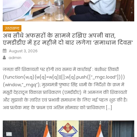
उत्तराखण्ड
अब सीधे अफसरों के सामने रखिए अपनी बात,
एमडीडीए में हर महीने दो बार लगेगा ‘समाधान दिवस’
Posted
August 3, 2026
on
Author
admin
जनता की शिकायतों पर होगी तय समय में कार्रवाई : बंशीधर तिवारी
(function(w,q){w[q]=w[q]||[];w[q].push([“_mgc.load”])})
(window,”_mgq”); मुख्यमंत्री पुष्कर सिंह धामी के निर्देशों के क्रम में
मसूरी देहरादून विकास प्राधिकरण (एमडीडीए) ने आमजन की शिकायतों
और सुझावों के त्वरित एवं प्रभावी समाधान के लिए नई पहल शुरू की है।
अब प्रत्येक माह के प्रथम एवं अंतिम सोमवार को प्राधिकरण […]