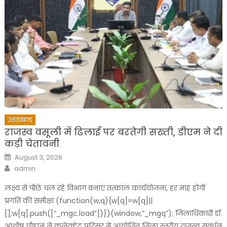
उत्तराखण्ड
राजस्व वसूली में ढिलाई पर बरतेगी सख्ती, डीएम ने दी
कड़ी चेतावनी
Posted
August 3, 2026
on
Author
admin
लक्ष्य से पीछे चल रहे विभाग बनाएं तत्काल कार्ययोजना, हर माह होगी
प्रगति की समीक्षा (function(w,q){w[q]=w[q]||
[];w[q].push([“_mgc.load”])})(window,”_mgq”); जिलाधिकारी डॉ.
आशीष चौहान ने कलेक्ट्रेट परिसर में आयोजित जिला स्तरीय राजस्व संवर्धन