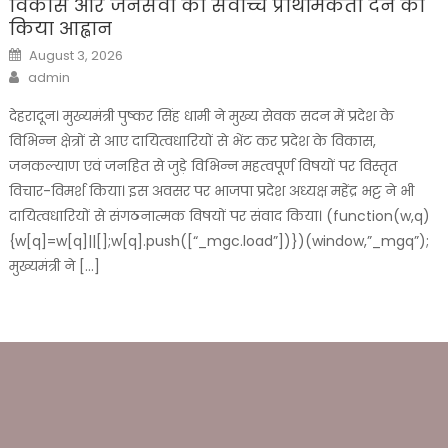
विकास और जनसेवा को सर्वोच्च प्राथमिकता देने का
किया आह्वान
Posted
August 3, 2026
on
Author
admin
देहरादून। मुख्यमंत्री पुष्कर सिंह धामी ने मुख्य सेवक सदन में प्रदेश के
विभिन्न क्षेत्रों से आए दायित्वधारियों से भेंट कर प्रदेश के विकास,
जनकल्याण एवं जनहित से जुड़े विभिन्न महत्वपूर्ण विषयों पर विस्तृत
विचार-विमर्श किया। इस अवसर पर भाजपा प्रदेश अध्यक्ष महेंद्र भट्ट ने भी
दायित्वधारियों से संगठनात्मक विषयों पर संवाद किया। (function(w,q)
{w[q]=w[q]||[];w[q].push([“_mgc.load”])})(window,”_mgq”);
मुख्यमंत्री ने […]