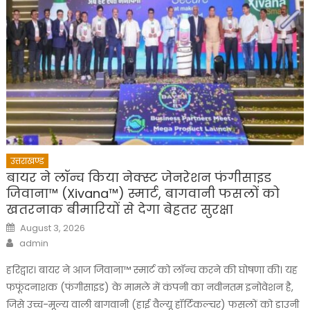
उत्तराखण्ड
बायर ने लॉन्च किया नेक्स्ट जेनरेशन फंगीसाइड
जिवाना™️ (Xivana™️) स्मार्ट, बागवानी फसलों को
खतरनाक बीमारियों से देगा बेहतर सुरक्षा
Posted
August 3, 2026
on
Author
admin
हरिद्वार। बायर ने आज जिवाना™️ स्मार्ट को लॉन्च करने की घोषणा की। यह
फफूंदनाशक (फंगीसाइड) के मामले में कंपनी का नवीनतम इनोवेशन है,
जिसे उच्च-मूल्य वाली बागवानी (हाई वैल्यू हॉर्टिकल्चर) फसलों को डाउनी