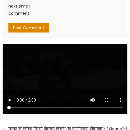
next time I
comment.
बायर ने लॉन्च किया नेक्स्ट जेनरेशन फंगीसाइड जिवाना™️ (Xivana™️)