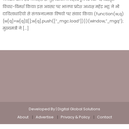
विचार-विमर्श किया। इस अवसर पर भाजपा प्रदेश अध्यक्ष महेंद्र भट्ट ने भी
दायित्वधारियों से संगठनात्मक विषयों पर संवाद किया। (function(w,q)
{w[q]=w[q]||[];w[q].push([“_mgc.load”])})(window,”_mgq”);
मुख्यमंत्री ने […]
Developed By |
Digital Global Solutions
About
Advertise
Privacy & Policy
Contact