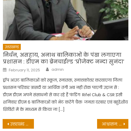
उत्तराखण्ड
निर्धन, असहाय, अनाथ बालिकाओं के पंख लगाएगा
प्रशासन : डीएम का ब्रेनचाईल्ड ‘प्रोजेक्ट नन्दा सुनंदा’
Author
Posted
admin
February 11, 2025
on
ड्रॉप आउट बालिकाओं को स्कूल, स्नातक, स्नात्तकोत्तर करवाएगा जिला
प्रशासन परिवार त्रासदी या आर्थिक तंगी अब नही रोक पाएगी उड़ान से :
डीएम डीएम अपने संसाधनो से कर रहे हैं फंडिंगः Rifel Club & CSR इसी
शनिवार डीएम 6 बालिकाओं को भेंट करेंगे चैकः जनता दरबार एवं बहुद्देशीय
शिविरों में के माध्यम से किया जा […]
Post
उत्तराखंड चारधाम यात्रा 2021: चारधाम यात्रा खुली, पर बद्रीनाथ नहीं जा पाए श्रद्धालु
आश्वासन: भारत सरकार हर तरीके से देवभूमि के साथ: शाह