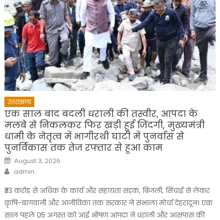
उत्तराखण्ड
एक साल बाद बदली धराली की तस्वीर, आपदा के
मलबे से निकलकर फिर खड़ी हुई जिंदगी, मुख्यमंत्री
धामी के नेतृत्व में भागीरथी घाटी में पुनर्वास से
पुनर्विकास तक तेज रफ्तार से हुआ काम
Posted
August 3, 2026
on
Author
admin
₹33 करोड़ से अधिक के कार्य और सहायता सड़क, बिजली, सिंचाई से लेकर
कृषि-बागवानी और आजीविका तक सरकार ने संभाला मोर्चा देहरादून। एक
साल पहले 05 अगस्त को आई भीषण आपदा ने धराली और आसपास की