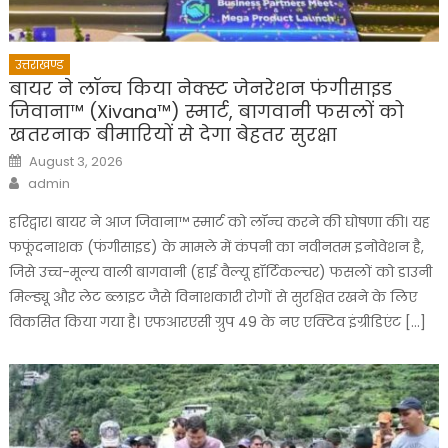
उत्तराखण्ड
बायर ने लॉन्च किया नेक्स्ट जेनरेशन फंगीसाइड
जिवाना™️ (Xivana™️) स्मार्ट, बागवानी फसलों को
खतरनाक बीमारियों से देगा बेहतर सुरक्षा
Posted
August 3, 2026
on
Author
admin
हरिद्वार। बायर ने आज जिवाना™️ स्मार्ट को लॉन्च करने की घोषणा की। यह
फफूंदनाशक (फंगीसाइड) के मामले में कंपनी का नवीनतम इनोवेशन है,
जिसे उच्च-मूल्य वाली बागवानी (हाई वैल्यू हॉर्टिकल्चर) फसलों को डाउनी
मिल्ड्यू और लेट ब्लाइट जैसे विनाशकारी रोगों से सुरक्षित रखने के लिए
विकसित किया गया है। एफआरएसी ग्रुप 49 के नए एक्टिव इंग्रीडिएंट […]