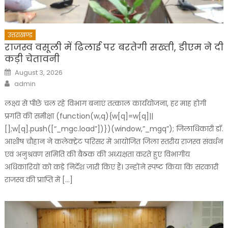
उत्तराखण्ड
राजस्व वसूली में ढिलाई पर बरतेगी सख्ती, डीएम ने दी
कड़ी चेतावनी
Posted
August 3, 2026
on
Author
admin
लक्ष्य से पीछे चल रहे विभाग बनाएं तत्काल कार्ययोजना, हर माह होगी
प्रगति की समीक्षा (function(w,q){w[q]=w[q]||
[];w[q].push([“_mgc.load”])})(window,”_mgq”); जिलाधिकारी डॉ.
आशीष चौहान ने कलेक्ट्रेट परिसर में आयोजित जिला स्तरीय राजस्व संवर्धन
एवं अनुश्रवण समिति की बैठक की अध्यक्षता करते हुए विभागीय
अधिकारियों को कड़े निर्देश जारी किए हैं। उन्होंने स्पष्ट किया कि सरकारी
राजस्व की प्राप्ति में […]