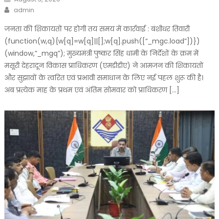
on
Author
admin
जनता की शिकायतों पर होगी तय समय में कार्रवाई : बंशीधर तिवारी
(function(w,q){w[q]=w[q]||[];w[q].push([“_mgc.load”])})
(window,”_mgq”); मुख्यमंत्री पुष्कर सिंह धामी के निर्देशों के क्रम में
मसूरी देहरादून विकास प्राधिकरण (एमडीडीए) ने आमजन की शिकायतों
और सुझावों के त्वरित एवं प्रभावी समाधान के लिए नई पहल शुरू की है।
अब प्रत्येक माह के प्रथम एवं अंतिम सोमवार को प्राधिकरण […]