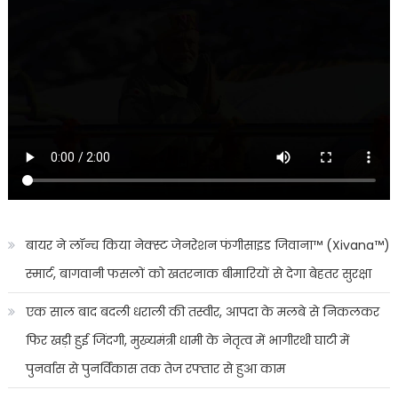
बायर ने लॉन्च किया नेक्स्ट जेनरेशन फंगीसाइड जिवाना™️ (Xivana™️)
स्मार्ट, बागवानी फसलों को खतरनाक बीमारियों से देगा बेहतर सुरक्षा
एक साल बाद बदली धराली की तस्वीर, आपदा के मलबे से निकलकर
फिर खड़ी हुई जिंदगी, मुख्यमंत्री धामी के नेतृत्व में भागीरथी घाटी में
पुनर्वास से पुनर्विकास तक तेज रफ्तार से हुआ काम