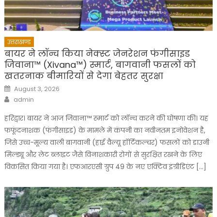
उत्तराखण्ड
बायर ने लॉन्च किया नेक्स्ट जेनरेशन फंगीसाइड
जिवाना™️ (Xivana™️) स्मार्ट, बागवानी फसलों को
खतरनाक बीमारियों से देगा बेहतर सुरक्षा
Posted
August 3, 2026
on
Author
admin
हरिद्वार। बायर ने आज जिवाना™️ स्मार्ट को लॉन्च करने की घोषणा की। यह
फफूंदनाशक (फंगीसाइड) के मामले में कंपनी का नवीनतम इनोवेशन है,
जिसे उच्च-मूल्य वाली बागवानी (हाई वैल्यू हॉर्टिकल्चर) फसलों को डाउनी
मिल्ड्यू और लेट ब्लाइट जैसे विनाशकारी रोगों से सुरक्षित रखने के लिए
विकसित किया गया है। एफआरएसी ग्रुप 49 के नए एक्टिव इंग्रीडिएंट […]