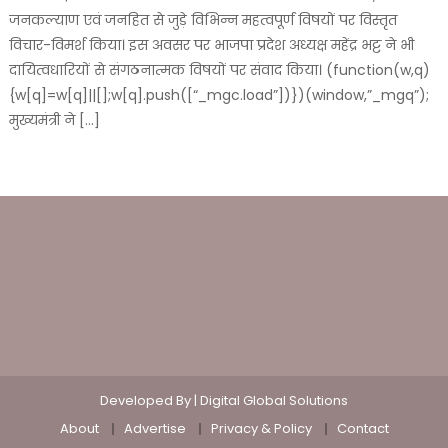
जनकल्याण एवं जनहित से जुड़े विभिन्न महत्वपूर्ण विषयों पर विस्तृत
विचार-विमर्श किया। इस अवसर पर भाजपा प्रदेश अध्यक्ष महेंद्र भट्ट ने भी
दायित्वधारियों से संगठनात्मक विषयों पर संवाद किया। (function(w,q)
{w[q]=w[q]||[];w[q].push([“_mgc.load”])})(window,”_mgq”);
मुख्यमंत्री ने […]
Developed By |
Digital Global Solutions
About
Advertise
Privacy & Policy
Contact