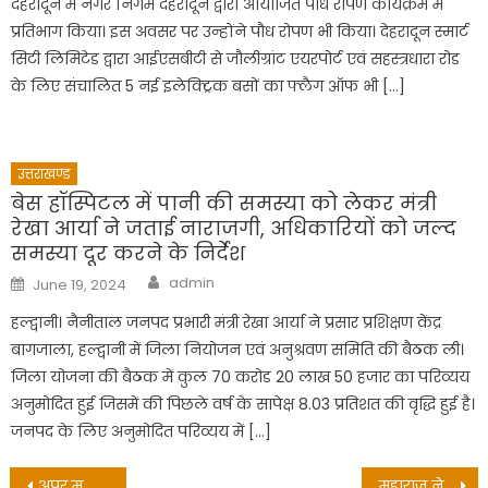
देहरादून में नगर निगम देहरादून द्वारा आयोजित पौध रोपण कार्यक्रम में
प्रतिभाग किया। इस अवसर पर उन्होंने पौध रोपण भी किया। देहरादून स्मार्ट
सिटी लिमिटेड द्वारा आईएसबीटी से जौलीग्रांट एयरपोर्ट एवं सहस्त्रधारा रोड
के लिए संचालित 5 नई इलेक्ट्रिक बसों का फ्लैग ऑफ भी […]
उत्तराखण्ड
बेस हॉस्पिटल में पानी की समस्या को लेकर मंत्री
रेखा आर्या ने जताई नाराजगी, अधिकारियों को जल्द
समस्या दूर करने के निर्देश
Author
Posted
admin
June 19, 2024
on
हल्द्वानी। नैनीताल जनपद प्रभारी मंत्री रेखा आर्या ने प्रसार प्रशिक्षण केंद्र
बागजाला, हल्द्वानी में जिला नियोजन एवं अनुश्रवण समिति की बैठक ली।
जिला योजना की बैठक में कुल 70 करोड 20 लाख 50 हजार का परिव्यय
अनुमोदित हुई जिसमें की पिछले वर्ष के सापेक्ष 8.03 प्रतिशत की वृद्धि हुई है।
जनपद के लिए अनुमोदित परिव्यय में […]
Post
अपर मुख्य सचिव ने की पीएम मोदी के आगामी पिथौरागढ़ भ्रमण कार्यक्रम की तैयारियों की समीक्षा
महाराज ने बस संचालन के लिए हिमाचल के परिवहन मंत्री से किया अनुरोध, पत्र भेजकर रखी मुद्दे की बात