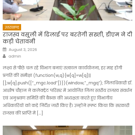
उत्तराखण्ड
राजस्व वसूली में ढिलाई पर बरतेगी सख्ती, डीएम ने दी
कड़ी चेतावनी
Posted
August 3, 2026
on
Author
admin
लक्ष्य से पीछे चल रहे विभाग बनाएं तत्काल कार्ययोजना, हर माह होगी
प्रगति की समीक्षा (function(w,q){w[q]=w[q]||
[];w[q].push([“_mgc.load”])})(window,”_mgq”); जिलाधिकारी डॉ.
आशीष चौहान ने कलेक्ट्रेट परिसर में आयोजित जिला स्तरीय राजस्व संवर्धन
एवं अनुश्रवण समिति की बैठक की अध्यक्षता करते हुए विभागीय
अधिकारियों को कड़े निर्देश जारी किए हैं। उन्होंने स्पष्ट किया कि सरकारी
राजस्व की प्राप्ति में […]