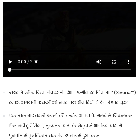
बायर ने लॉन्च किया नेक्स्ट जेनरेशन फंगीसाइड जिवाना™️ (Xivana™️)
स्मार्ट, बागवानी फसलों को खतरनाक बीमारियों से देगा बेहतर सुरक्षा
एक साल बाद बदली धराली की तस्वीर, आपदा के मलबे से निकलकर
फिर खड़ी हुई जिंदगी, मुख्यमंत्री धामी के नेतृत्व में भागीरथी घाटी में
पुनर्वास से पुनर्विकास तक तेज रफ्तार से हुआ काम