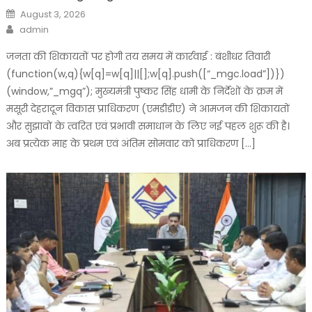
Posted
August 3, 2026
on
Author
admin
जनता की शिकायतों पर होगी तय समय में कार्रवाई : बंशीधर तिवारी
(function(w,q){w[q]=w[q]||[];w[q].push([“_mgc.load”])})
(window,”_mgq”); मुख्यमंत्री पुष्कर सिंह धामी के निर्देशों के क्रम में
मसूरी देहरादून विकास प्राधिकरण (एमडीडीए) ने आमजन की शिकायतों
और सुझावों के त्वरित एवं प्रभावी समाधान के लिए नई पहल शुरू की है।
अब प्रत्येक माह के प्रथम एवं अंतिम सोमवार को प्राधिकरण […]