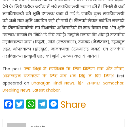
देने के लिये प्रत्येक ब्लॉक में नये महाविद्यालयों स्थाना की है। जिनमें से कई
महाविद्यालयों को भूमि उपलब्ध करा दी गई है, जबकि कुछ महाविद्यालयों
को अभी तक भूमि आवंटित नहीं हो पायी है। जिसको लेकर संबंधित जनपदों
के जिलाधिकारियों एवं विभागीय अधिकारियों के साथ बैठक कर शीघ्र भूमि
उपलब्ध कराने के निर्देश दे दिये गये हैं। उन्होंने बताया कि शीघ्र ही राजकीय
महाविद्यालय खाड़ी (टिहरी), मोरी (उत्तरकाशी), रामगढ़ (नैनीताल), देहरादून
शहर, भोपतवाला (हरिद्वार), नानकमत्ता (ऊधमसिंह नगर) एवं राजकीय
महाविद्यालय हल्द्वानी शहर को भूमि उपलब्ध करा दी जायेगी।
The post
उच्च शिक्षा में एडमिशन के लिए मिलेगा एक और मौका,
ऑफलाइन पंजीकरण के लिए मंत्री धन सिंह ने दिए निर्देश
first
appeared on
Bharatjan Hindi News, हिंदी समाचार, Samachar,
Breaking News, Latest Khabar
.
Facebook
Twitter
WhatsApp
Telegram
Messenger
Share