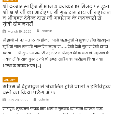
श्री दरबार साहिब में शाम 4 बजकर 19 मिनट पर हुआ
श्री झण्डे जी का आरोहण, श्री गुरु राम राय जी महाराज
व श्रीमहंत देवेन्द्र दास जी महाराज के जयकारों से
गूंजी द्रोणनगरी
Author
Posted
admin
March 19, 2025
on
श्री झण्डे जी पर नतमस्तक होकर लाखों श्रद्धालुओं ने झुकाए शीश देहरादून।
खुशियां नाल मनाईये जन्मदिन सद्गुरु दा…….. देखो देखों गुरां दा देखों झण्डा
चढ़या….. , श्री गुरु राम राय जी महाराज व श्रीमहंत देवेन्द्र दास जी महाराज के
जयकारों के साथ बुधवार को श्री झण्डा साहिब का आरोहण किया गया।
आस्था के महाकुंभ का […]
उत्तराखण्ड
सीएम ने देहरादून में संचालित होने वाली 5 इलैक्ट्रिक
बसों का किया फ्लैग ऑफ़
Author
Posted
admin
July 28, 2022
on
देहरादून: मुख्यमंत्री पुष्कर सिंह धामी ने गुरुवार को रेंजर्स कॉलेज ग्राउंड