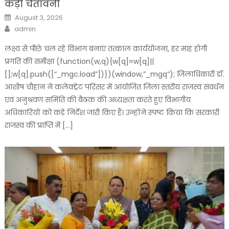
कड़ी चेतावनी
Posted
August 3, 2026
on
Author
admin
लक्ष्य से पीछे चल रहे विभाग बनाएं तत्काल कार्ययोजना, हर माह होगी
प्रगति की समीक्षा (function(w,q){w[q]=w[q]||
[];w[q].push([“_mgc.load”])})(window,”_mgq”); जिलाधिकारी डॉ.
आशीष चौहान ने कलेक्ट्रेट परिसर में आयोजित जिला स्तरीय राजस्व संवर्धन
एवं अनुश्रवण समिति की बैठक की अध्यक्षता करते हुए विभागीय
अधिकारियों को कड़े निर्देश जारी किए हैं। उन्होंने स्पष्ट किया कि सरकारी
राजस्व की प्राप्ति में […]