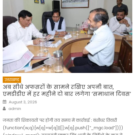
उत्तराखण्ड
अब सीधे अफसरों के सामने रखिए अपनी बात,
एमडीडीए में हर महीने दो बार लगेगा ‘समाधान दिवस’
Posted
August 3, 2026
on
Author
admin
जनता की शिकायतों पर होगी तय समय में कार्रवाई : बंशीधर तिवारी
(function(w,q){w[q]=w[q]||[];w[q].push([“_mgc.load”])})