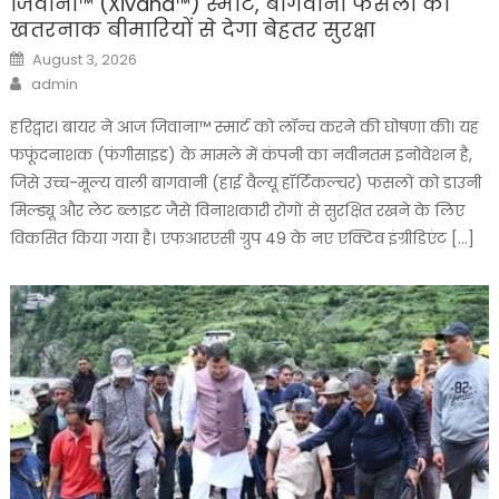
जिवाना™️ (Xivana™️) स्मार्ट, बागवानी फसलों को
खतरनाक बीमारियों से देगा बेहतर सुरक्षा
Posted
August 3, 2026
on
Author
admin
हरिद्वार। बायर ने आज जिवाना™️ स्मार्ट को लॉन्च करने की घोषणा की। यह
फफूंदनाशक (फंगीसाइड) के मामले में कंपनी का नवीनतम इनोवेशन है,
जिसे उच्च-मूल्य वाली बागवानी (हाई वैल्यू हॉर्टिकल्चर) फसलों को डाउनी
मिल्ड्यू और लेट ब्लाइट जैसे विनाशकारी रोगों से सुरक्षित रखने के लिए
विकसित किया गया है। एफआरएसी ग्रुप 49 के नए एक्टिव इंग्रीडिएंट […]