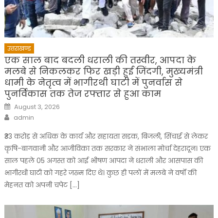
उत्तराखण्ड
एक साल बाद बदली धराली की तस्वीर, आपदा के
मलबे से निकलकर फिर खड़ी हुई जिंदगी, मुख्यमंत्री
धामी के नेतृत्व में भागीरथी घाटी में पुनर्वास से
पुनर्विकास तक तेज रफ्तार से हुआ काम
Posted
August 3, 2026
on
Author
admin
₹33 करोड़ से अधिक के कार्य और सहायता सड़क, बिजली, सिंचाई से लेकर
कृषि-बागवानी और आजीविका तक सरकार ने संभाला मोर्चा देहरादून। एक
साल पहले 05 अगस्त को आई भीषण आपदा ने धराली और आसपास की
भागीरथी घाटी को गहरे जख्म दिए थे। कुछ ही पलों में मलबे ने वर्षों की
मेहनत को अपनी चपेट […]