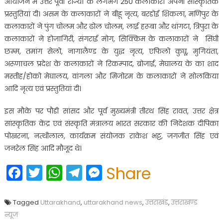
आयोजन में उत्तर पूर्वी राज्यों के लगभग 250 कलाकारों अपनी सांस्कृतिक
प्रस्तुतियां दी। असम के कलाकारों ने बीहू नृत्य, बरडोई शिकला, मणिपुर के
कलाकारों ने पुंग चोलम और ढोल चोलम, लाई हरूबा और थांगटा, त्रिपुरा के
कलाकारों ने होजागिरी, संगराई मोग, सिक्किम के कलाकारों ने सिंघी
छम्म, तमांग सेलो, नागालैण्ड के युद्ध नृत्य, एफिलो कुघू, मुगियंता,
अरूणाचल प्रदेश के कलाकारों ने रिकम्पाद, ब्रोजाई, मेघालय के का शाद
मस्तीह/होको मेघालय, वांगला और मिजोरम के कलाकारों ने सोलकिया
आदि नृत्य एवं प्रस्तुतियां दी।
इस मौके पर पौडी सांसद और पूर्व मुख्यमंत्री तीरथ सिंह रावत, उत्तर क्षेत्र
सांस्कृतिक केंद्र एवं संस्कृति मंत्रालय भारत सरकार की निदेशक दीपिका
पोखरना, नत्थीलाल, कार्यक्रम संयोजक राकेश भट्ट, जगजीत सिंह एवं
जनरेल सिंह आदि मौजूद थे।
Facebook
Twitter
WhatsApp
Telegram
Messenger
Share
Tagged
Uttarakhand
,
uttarakhand news
,
उत्तराखंड
,
उत्तराखण्ड
न्यूज