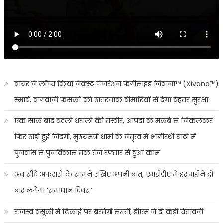
बायर ने लॉन्च किया नेक्स्ट जेनरेशन फंगीसाइड जिवाना™️ (Xivana™️)
स्मार्ट, बागवानी फसलों को खतरनाक बीमारियों से देगा बेहतर सुरक्षा
एक साल बाद बदली धराली की तस्वीर, आपदा के मलबे से निकलकर
फिर खड़ी हुई जिंदगी, मुख्यमंत्री धामी के नेतृत्व में भागीरथी घाटी में
पुनर्वास से पुनर्विकास तक तेज रफ्तार से हुआ काम
अब सीधे अफसरों के सामने रखिए अपनी बात, एमडीडीए में हर महीने दो
बार लगेगा ‘समाधान दिवस’
राजस्व वसूली में ढिलाई पर बरतेगी सख्ती, डीएम ने दी कड़ी चेतावनी