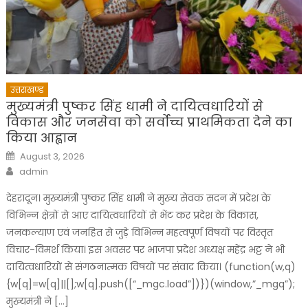
उत्तराखण्ड
मुख्यमंत्री पुष्कर सिंह धामी ने दायित्वधारियों से
विकास और जनसेवा को सर्वोच्च प्राथमिकता देने का
किया आह्वान
Posted
August 3, 2026
on
Author
admin
देहरादून। मुख्यमंत्री पुष्कर सिंह धामी ने मुख्य सेवक सदन में प्रदेश के
विभिन्न क्षेत्रों से आए दायित्वधारियों से भेंट कर प्रदेश के विकास,
जनकल्याण एवं जनहित से जुड़े विभिन्न महत्वपूर्ण विषयों पर विस्तृत
विचार-विमर्श किया। इस अवसर पर भाजपा प्रदेश अध्यक्ष महेंद्र भट्ट ने भी
दायित्वधारियों से संगठनात्मक विषयों पर संवाद किया। (function(w,q)
{w[q]=w[q]||[];w[q].push([“_mgc.load”])})(window,”_mgq”);
मुख्यमंत्री ने […]