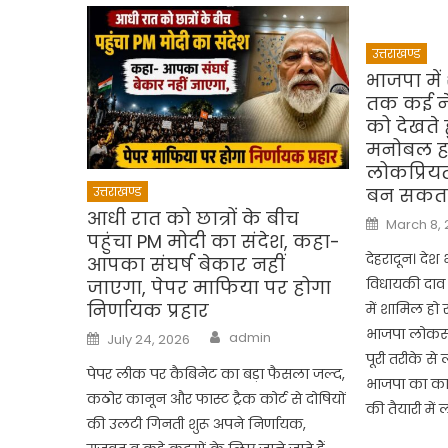
उत्तराखण्ड
भाजपा में
तक कई ने
को देखते
मनोबल हा
लोकप्रियत
बन सकता 
उत्तराखण्ड
आधी रात को छात्रों के बीच
Posted
March 8,
on
पहुंचा PM मोदी का संदेश, कहा-
देहरादून। दे
आपका संघर्ष बेकार नहीं
विधायकी दा
जाएगा, पेपर माफिया पर होगा
निर्णायक प्रहार
में शामिल हो रहे
Author
भाजपा लोकसभा
Posted
admin
July 24, 2026
on
पूरी तरीके से
पेपर लीक पर कैबिनेट का बड़ा फैसला जल्द,
भाजपा का कार
कठोर कानून और फास्ट ट्रैक कोर्ट से दोषियों
की तैयारी में 
की उलटी गिनती शुरू अपने निर्णायक,