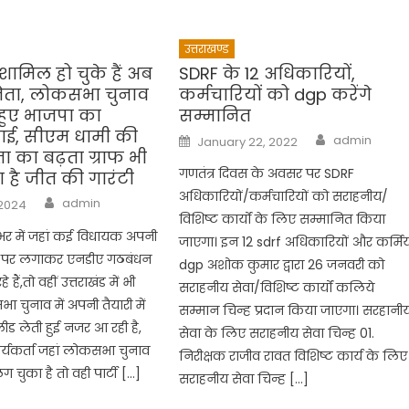
उत्तराखण्ड
 शामिल हो चुके हैं अब
SDRF के 12 अधिकारियों,
ता, लोकसभा चुनाव
कर्मचारियों को dgp करेंगे
 हुए भाजपा का
सम्मानित
ई, सीएम धामी की
Author
Posted
admin
January 22, 2022
on
ा का बढ़ता ग्राफ भी
गणतंत्र दिवस के अवसर पर SDRF
है जीत की गारंटी
अधिकारियों/कर्मचारियों को सराहनीय/
Author
admin
 2024
विशिष्ट कार्यों के लिए सम्मानित किया
श भर में जहां कई विधायक अपनी
जाएगा। इन 12 sdrf अधिकारियों और कर्मिय
व पर लगाकर एनडीए गठबंधन
dgp अशोक कुमार द्वारा 26 जनवरी को
 हैं,तो वहीं उत्तराखंड में भी
सराहनीय सेवा/विशिष्ट कार्यों कलिये
 चुनाव में अपनी तैयारी में
सम्मान चिन्ह प्रदान किया जाएगा। सरहानी
 लीड लेती हुई नजर आ रही है,
सेवा के लिए सराहनीय सेवा चिन्ह 01.
्यकर्ता जहां लोकसभा चुनाव
निरीक्षक राजीव रावत विशिष्ट कार्य के लिए
लग चुका है तो वही पार्टी […]
सराहनीय सेवा चिन्ह […]