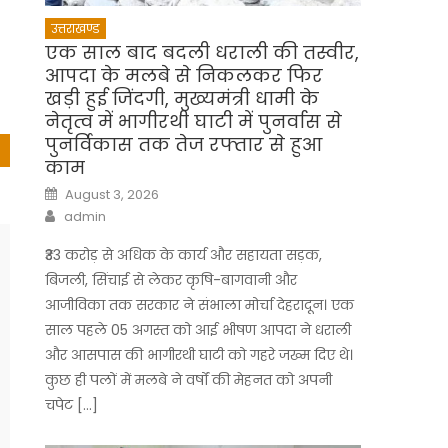
उत्तराखण्ड
एक साल बाद बदली धराली की तस्वीर,
आपदा के मलबे से निकलकर फिर
खड़ी हुई जिंदगी, मुख्यमंत्री धामी के
नेतृत्व में भागीरथी घाटी में पुनर्वास से
पुनर्विकास तक तेज रफ्तार से हुआ
काम
Posted
August 3, 2026
on
Author
admin
₹33 करोड़ से अधिक के कार्य और सहायता सड़क,
बिजली, सिंचाई से लेकर कृषि-बागवानी और
आजीविका तक सरकार ने संभाला मोर्चा देहरादून। एक
साल पहले 05 अगस्त को आई भीषण आपदा ने धराली
और आसपास की भागीरथी घाटी को गहरे जख्म दिए थे।
कुछ ही पलों में मलबे ने वर्षों की मेहनत को अपनी
चपेट […]