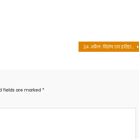
24 अप्रैल: विशेष एवं इतिहास के पन्नो में महत्व || भारतजन || BharatJan
d fields are marked
*