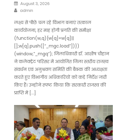
Posted
August 3, 2026
on
Author
admin
लक्ष्य से पीछे चल रहे विभाग बनाएं तत्काल
कार्ययोजना, हर माह होगी प्रगति की समीक्षा
(function(w,q){w[q]=w[q]||
[];w[q].push([“_mgc.load”])})
(window,”_mgq”); जिलाधिकारी डॉ. आशीष चौहान
ने कलेक्ट्रेट परिसर में आयोजित जिला स्तरीय राजस्व
संवर्धन एवं अनुश्रवण समिति की बैठक की अध्यक्षता
करते हुए विभागीय अधिकारियों को कड़े निर्देश जारी
किए हैं। उन्होंने स्पष्ट किया कि सरकारी राजस्व की
प्राप्ति में […]