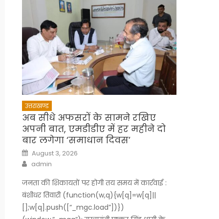
उत्तराखण्ड
अब सीधे अफसरों के सामने रखिए
अपनी बात, एमडीडीए में हर महीने दो
बार लगेगा ‘समाधान दिवस’
Posted
August 3, 2026
on
Author
admin
जनता की शिकायतों पर होगी तय समय में कार्रवाई :
बंशीधर तिवारी (function(w,q){w[q]=w[q]||
[];w[q].push([“_mgc.load”])})