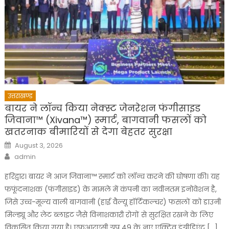
उत्तराखण्ड
बायर ने लॉन्च किया नेक्स्ट जेनरेशन फंगीसाइड
जिवाना™️ (Xivana™️) स्मार्ट, बागवानी फसलों को
खतरनाक बीमारियों से देगा बेहतर सुरक्षा
Posted
August 3, 2026
on
Author
admin
हरिद्वार। बायर ने आज जिवाना™️ स्मार्ट को लॉन्च करने की घोषणा की। यह
फफूंदनाशक (फंगीसाइड) के मामले में कंपनी का नवीनतम इनोवेशन है,
जिसे उच्च-मूल्य वाली बागवानी (हाई वैल्यू हॉर्टिकल्चर) फसलों को डाउनी
मिल्ड्यू और लेट ब्लाइट जैसे विनाशकारी रोगों से सुरक्षित रखने के लिए
विकसित किया गया है। एफआरएसी ग्रुप 49 के नए एक्टिव इंग्रीडिएंट […]