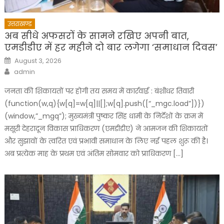
उत्तराखण्ड
अब सीधे अफसरों के सामने रखिए अपनी बात,
एमडीडीए में हर महीने दो बार लगेगा ‘समाधान दिवस’
Posted
August 3, 2026
on
Author
admin
जनता की शिकायतों पर होगी तय समय में कार्रवाई : बंशीधर तिवारी
(function(w,q){w[q]=w[q]||[];w[q].push([“_mgc.load”])})
(window,”_mgq”); मुख्यमंत्री पुष्कर सिंह धामी के निर्देशों के क्रम में
मसूरी देहरादून विकास प्राधिकरण (एमडीडीए) ने आमजन की शिकायतों
और सुझावों के त्वरित एवं प्रभावी समाधान के लिए नई पहल शुरू की है।
अब प्रत्येक माह के प्रथम एवं अंतिम सोमवार को प्राधिकरण […]