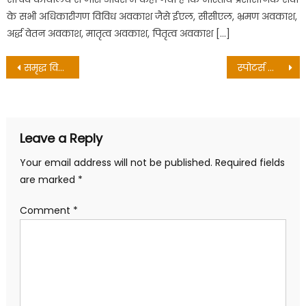
के सभी अधिकारीगण विविध अवकाश जैसे ईएल, सीसीएल, भ्रमण अवकाश,
अर्द्ध वेतन अवकाश, मातृत्व अवकाश, पितृत्व अवकाश […]
Post
समृद्ध विरासत है जनजाति संस्कृति: राज्यपाल
स्पोट‌र्स कॉलेज के दीपक का भारतीय जूनियर हॉकी प्रशिक्षण शिविर में चयन
navigation
Leave a Reply
Your email address will not be published.
Required fields
are marked
*
Comment
*