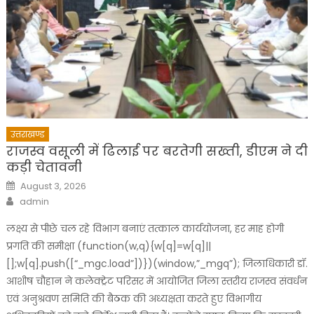
उत्तराखण्ड
राजस्व वसूली में ढिलाई पर बरतेगी सख्ती, डीएम ने दी
कड़ी चेतावनी
Posted
August 3, 2026
on
Author
admin
लक्ष्य से पीछे चल रहे विभाग बनाएं तत्काल कार्ययोजना, हर माह होगी
प्रगति की समीक्षा (function(w,q){w[q]=w[q]||
[];w[q].push([“_mgc.load”])})(window,”_mgq”); जिलाधिकारी डॉ.
आशीष चौहान ने कलेक्ट्रेट परिसर में आयोजित जिला स्तरीय राजस्व संवर्धन
एवं अनुश्रवण समिति की बैठक की अध्यक्षता करते हुए विभागीय