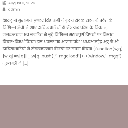
Posted
August 3, 2026
on
Author
admin
देहरादून। मुख्यमंत्री पुष्कर सिंह धामी ने मुख्य सेवक सदन में प्रदेश के
विभिन्न क्षेत्रों से आए दायित्वधारियों से भेंट कर प्रदेश के विकास,
जनकल्याण एवं जनहित से जुड़े विभिन्न महत्वपूर्ण विषयों पर विस्तृत
विचार-विमर्श किया। इस अवसर पर भाजपा प्रदेश अध्यक्ष महेंद्र भट्ट ने भी
दायित्वधारियों से संगठनात्मक विषयों पर संवाद किया। (function(w,q)
{w[q]=w[q]||[];w[q].push([“_mgc.load”])})(window,”_mgq”);
मुख्यमंत्री ने […]