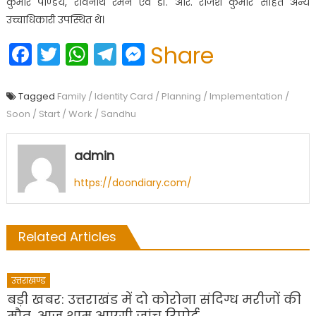
कुमार पाण्डेय, रविनाथ रमन एवं डॉ. आर. राजेश कुमार सहित अन्य
उच्चाधिकारी उपस्थित थे।
Facebook
Twitter
WhatsApp
Telegram
Messenger
Share
Tagged
Family / Identity Card / Planning / Implementation /
Soon / Start / Work / Sandhu
admin
https://doondiary.com/
Related Articles
उत्तराखण्ड
बड़ी खबर: उत्तराखंड में दो कोरोना संदिग्ध मरीजों की
मौत, आज शाम आएगी जांच रिपोर्ट