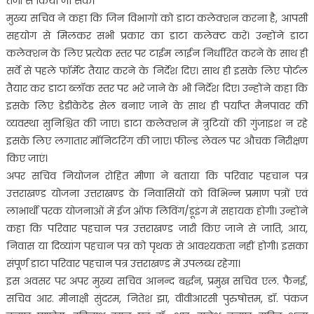
तेजी से किया जा सके।
मुख्य सचिव ने कहा कि जिन विभागों को डाटा कलेक्शन करना है, आपसी
सहयोग से मिलकर सभी प्रकार का डाटा कलेक्ट करें। उन्होंने डाटा
कलेक्शन के लिए प्रत्येक स्तर पर टाईम लाईन निर्धारित करने के साथ ही
सर्वे से पहले फॉर्मेट तैयार करने के निर्देश दिए। साथ ही इसके लिए पोर्टल
तैयार कर डाटा ब्लॉक स्तर पर भरे जाने के भी निर्देश दिए। उन्होंने कहा कि
इसके लिए डेडीकेटेड सेल बनाए जाने के साथ ही पर्याप्त मैनपावर की
व्यवस्था सुनिश्चित की जाए। डाटा कलेक्शन में त्रुटियों की गुंजाइश न रहे
इसके लिए लगातार मॉनिटरिंग की जाए। फील्ड लेवल पर औचक निरीक्षण
किए जाएं।
अपर सचिव नियोजन रोहित मीणा ने बताया कि परिवार पहचान पत्र
उत्तराखण्ड योजना उत्तराखण्ड के निवासियों को विभिन्न प्रमाण पत्रों एवं
लाभार्थी परक योजनाओं में ईज ऑफ लिविंग/डूइंग में सहायक होगी। उन्होंने
कहा कि परिवार पहचान पत्र उत्तराखण्ड जारी किए जाने से जाति, आय,
निवास या दिव्यांग पहचान पत्र को पृथक से आवश्यकता नहीं होगी। इसका
संपूर्ण डाटा परिवार पहचान पत्र उत्तराखण्ड में उपलब्ध रहेगा।
इस अवसर पर अपर मुख्य सचिव आनन्द बर्द्धन, प्रमुख सचिव एल. फैनई,
सचिव आर. मीनाक्षी सुंदरम, नितेश झा, वीवीआरसी पुरुषोत्तम, डॉ. पंकज