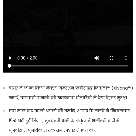
बायर ने लॉन्च किया नेक्स्ट जेनरेशन फंगीसाइड जिवाना™️ (Xivana™️)
स्मार्ट, बागवानी फसलों को खतरनाक बीमारियों से देगा बेहतर सुरक्षा
एक साल बाद बदली धराली की तस्वीर, आपदा के मलबे से निकलकर
फिर खड़ी हुई जिंदगी, मुख्यमंत्री धामी के नेतृत्व में भागीरथी घाटी में
पुनर्वास से पुनर्विकास तक तेज रफ्तार से हुआ काम