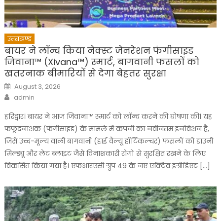
उत्तराखण्ड
बायर ने लॉन्च किया नेक्स्ट जेनरेशन फंगीसाइड
जिवाना™️ (Xivana™️) स्मार्ट, बागवानी फसलों को
खतरनाक बीमारियों से देगा बेहतर सुरक्षा
Posted
August 3, 2026
on
Author
admin
हरिद्वार। बायर ने आज जिवाना™️ स्मार्ट को लॉन्च करने की घोषणा की। यह
फफूंदनाशक (फंगीसाइड) के मामले में कंपनी का नवीनतम इनोवेशन है,
जिसे उच्च-मूल्य वाली बागवानी (हाई वैल्यू हॉर्टिकल्चर) फसलों को डाउनी
मिल्ड्यू और लेट ब्लाइट जैसे विनाशकारी रोगों से सुरक्षित रखने के लिए
विकसित किया गया है। एफआरएसी ग्रुप 49 के नए एक्टिव इंग्रीडिएंट […]