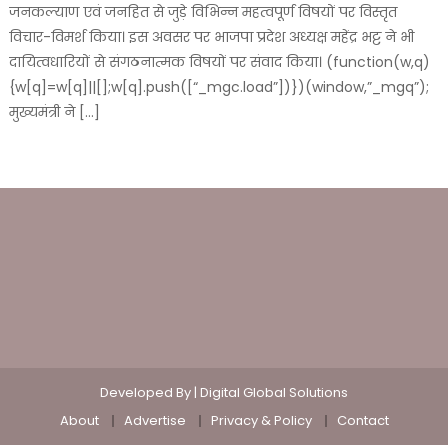
जनकल्याण एवं जनहित से जुड़े विभिन्न महत्वपूर्ण विषयों पर विस्तृत
विचार-विमर्श किया। इस अवसर पर भाजपा प्रदेश अध्यक्ष महेंद्र भट्ट ने भी
दायित्वधारियों से संगठनात्मक विषयों पर संवाद किया। (function(w,q)
{w[q]=w[q]||[];w[q].push([“_mgc.load”])})(window,”_mgq”);
मुख्यमंत्री ने […]
Developed By |
Digital Global Solutions
About
Advertise
Privacy & Policy
Contact