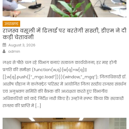
उत्तराखण्ड
राजस्व वसूली में ढिलाई पर बरतेगी सख्ती, डीएम ने दी
कड़ी चेतावनी
Posted
August 3, 2026
on
Author
admin
लक्ष्य से पीछे चल रहे विभाग बनाएं तत्काल कार्ययोजना, हर माह होगी
प्रगति की समीक्षा (function(w,q){w[q]=w[q]||
[];w[q].push([“_mgc.load”])})(window,”_mgq”); जिलाधिकारी डॉ.
आशीष चौहान ने कलेक्ट्रेट परिसर में आयोजित जिला स्तरीय राजस्व संवर्धन
एवं अनुश्रवण समिति की बैठक की अध्यक्षता करते हुए विभागीय
अधिकारियों को कड़े निर्देश जारी किए हैं। उन्होंने स्पष्ट किया कि सरकारी
राजस्व की प्राप्ति में […]