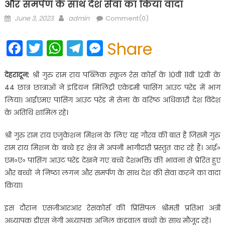
और समर्पण के साथ देश सेवा का किया वादा
Posted
Author
June 3, 2023
admin
Comment(0)
on
Facebook
Twitter
WhatsApp
Telegram
Messenger
Share
देहरादून:
श्री गुरु राम राय पब्लिक स्कूल रेस कोर्स के 10वीं 11वीं 12वीं के
44 छात्र छात्राओं ने इंडियन मिलिट्री एकेडमी पासिंग आउट परेड में भाग
लिया। आईएमए पासिंग आउट परेड में सेना के वरिष्ठ अधिकारी देश विदेश
के अतिथि शामिल रहे।
श्री गुरु राम राय एजुकेशन मिशन के लिए यह गौरव की बात है जिसमें गुरु
राम राय मिशन के बच्चे हर क्षेत्र में अपनी भागीदारी प्रस्तुत कर रहे हैं। आई॰
एम॰ए॰ पासिंग आउट परेड देखने गए बच्चे देशभक्ति की भावना से प्रेरित हुए
और बच्चों ने निष्ठा लगन और समर्पण के साथ देश की सेवा करने का वादा
किया।
इस दौरान एसजीआरआर रेसकोर्स की प्रिंसिपल श्रीमती प्रतिभा अत्री
अध्यापक डीएस नेगी अध्यापक अनिल कंडवाल बच्चों के साथ मौजूद रहे।