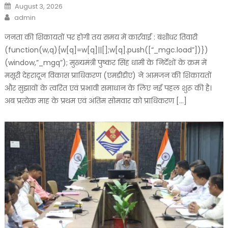
Posted
August 3, 2026
on
Author
admin
जनता की शिकायतों पर होगी तय समय में कार्रवाई : बंशीधर तिवारी
(function(w,q){w[q]=w[q]||[];w[q].push([“_mgc.load”])})
(window,”_mgq”); मुख्यमंत्री पुष्कर सिंह धामी के निर्देशों के क्रम में
मसूरी देहरादून विकास प्राधिकरण (एमडीडीए) ने आमजन की शिकायतों
और सुझावों के त्वरित एवं प्रभावी समाधान के लिए नई पहल शुरू की है।
अब प्रत्येक माह के प्रथम एवं अंतिम सोमवार को प्राधिकरण […]