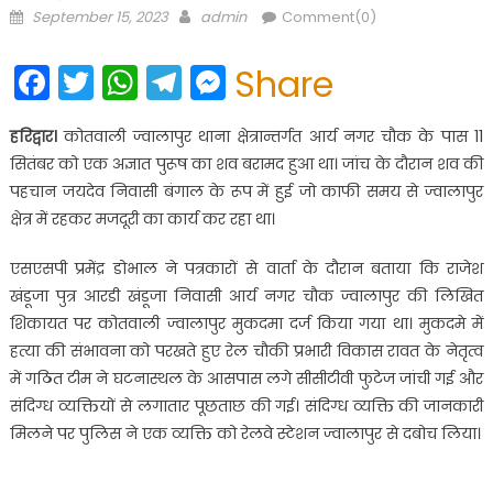
Posted
Author
September 15, 2023
admin
Comment(0)
on
Facebook
Twitter
WhatsApp
Telegram
Messenger
Share
हरिद्वार।
कोतवाली ज्वालापुर थाना क्षेत्रान्तर्गत आर्य नगर चौक के पास 11
सितंबर को एक अज्ञात पुरूष का शव बरामद हुआ था। जांच के दौरान शव की
पहचान जयदेव निवासी बंगाल के रूप में हुई जो काफी समय से ज्वालापुर
क्षेत्र में रहकर मजदूरी का कार्य कर रहा था।
एसएसपी प्रमेंद्र डोभाल ने पत्रकारों से वार्ता के दौरान बताया कि राजेश
खंडूजा पुत्र आरडी खंडूजा निवासी आर्य नगर चौक ज्वालापुर की लिखित
शिकायत पर कोतवाली ज्वालापुर मुकदमा दर्ज किया गया था। मुकदमे में
हत्या की संभावना को परखते हुए रेल चौकी प्रभारी विकास रावत के नेतृत्व
में गठित टीम ने घटनास्थल के आसपास लगे सीसीटीवी फुटेज जांची गई और
संदिग्ध व्यक्तियों से लगातार पूछताछ की गई। संदिग्ध व्यक्ति की जानकारी
मिलने पर पुलिस ने एक व्यक्ति को रेलवे स्टेशन ज्वालापुर से दबोच लिया।