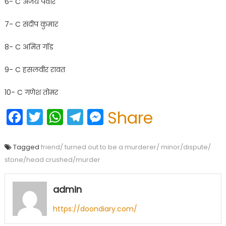
6- C अजय पंवार
7- C संदीप कुमार
8- C अमित गॉड
9- C हसलवीर रावत
10- C गणेश तोमर
Facebook
Twitter
WhatsApp
Telegram
Messenger
Share
Tagged
friend/ turned out to be a murderer/ minor/dispute/
stone/head crushed/murder
admin
https://doondiary.com/