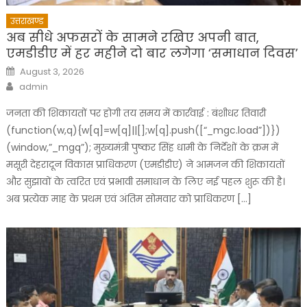
उत्तराखण्ड
अब सीधे अफसरों के सामने रखिए अपनी बात,
एमडीडीए में हर महीने दो बार लगेगा ‘समाधान दिवस’
Posted
August 3, 2026
on
Author
admin
जनता की शिकायतों पर होगी तय समय में कार्रवाई : बंशीधर तिवारी
(function(w,q){w[q]=w[q]||[];w[q].push([“_mgc.load”])})
(window,”_mgq”); मुख्यमंत्री पुष्कर सिंह धामी के निर्देशों के क्रम में
मसूरी देहरादून विकास प्राधिकरण (एमडीडीए) ने आमजन की शिकायतों
और सुझावों के त्वरित एवं प्रभावी समाधान के लिए नई पहल शुरू की है।
अब प्रत्येक माह के प्रथम एवं अंतिम सोमवार को प्राधिकरण […]