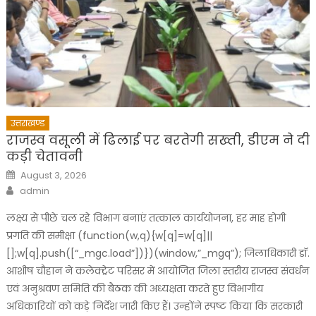
उत्तराखण्ड
राजस्व वसूली में ढिलाई पर बरतेगी सख्ती, डीएम ने दी
कड़ी चेतावनी
Posted
August 3, 2026
on
Author
admin
लक्ष्य से पीछे चल रहे विभाग बनाएं तत्काल कार्ययोजना, हर माह होगी
प्रगति की समीक्षा (function(w,q){w[q]=w[q]||
[];w[q].push([“_mgc.load”])})(window,”_mgq”); जिलाधिकारी डॉ.
आशीष चौहान ने कलेक्ट्रेट परिसर में आयोजित जिला स्तरीय राजस्व संवर्धन
एवं अनुश्रवण समिति की बैठक की अध्यक्षता करते हुए विभागीय
अधिकारियों को कड़े निर्देश जारी किए हैं। उन्होंने स्पष्ट किया कि सरकारी