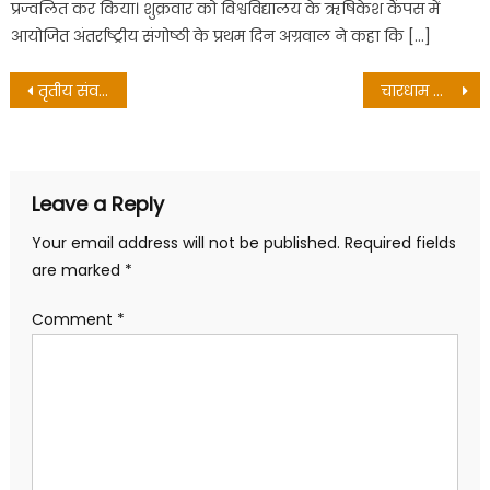
प्रज्वलित कर किया। शुक्रवार को विश्वविद्यालय के ऋषिकेश कैंपस में
आयोजित अंतर्राष्ट्रीय संगोष्ठी के प्रथम दिन अग्रवाल ने कहा कि […]
Post
तृतीय संवर्ग मिनिस्टीरियल कर्मचारियों को ग्रेड वेतन का लाभ देने के निर्देश
चारधाम यात्रा में तीर्थयात्रियों को बेहतर स्वास्थ्य सेवाएं मिलेंगी: डा धनसिंह
navigation
Leave a Reply
Your email address will not be published.
Required fields
are marked
*
Comment
*