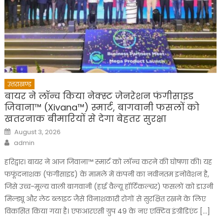
उत्तराखण्ड
बायर ने लॉन्च किया नेक्स्ट जेनरेशन फंगीसाइड
जिवाना™️ (Xivana™️) स्मार्ट, बागवानी फसलों को
खतरनाक बीमारियों से देगा बेहतर सुरक्षा
Posted
August 3, 2026
on
Author
admin
हरिद्वार। बायर ने आज जिवाना™️ स्मार्ट को लॉन्च करने की घोषणा की। यह
फफूंदनाशक (फंगीसाइड) के मामले में कंपनी का नवीनतम इनोवेशन है,
जिसे उच्च-मूल्य वाली बागवानी (हाई वैल्यू हॉर्टिकल्चर) फसलों को डाउनी
मिल्ड्यू और लेट ब्लाइट जैसे विनाशकारी रोगों से सुरक्षित रखने के लिए
विकसित किया गया है। एफआरएसी ग्रुप 49 के नए एक्टिव इंग्रीडिएंट […]