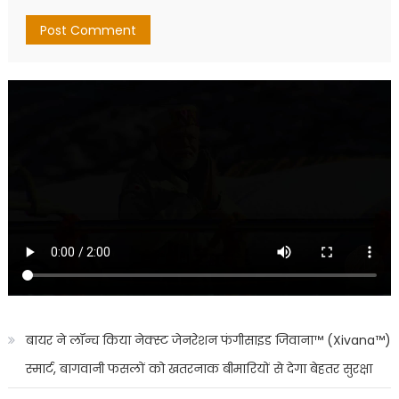
बायर ने लॉन्च किया नेक्स्ट जेनरेशन फंगीसाइड जिवाना™️ (Xivana™️)
स्मार्ट, बागवानी फसलों को खतरनाक बीमारियों से देगा बेहतर सुरक्षा