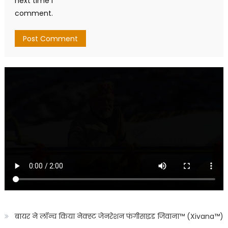
next time I
comment.
बायर ने लॉन्च किया नेक्स्ट जेनरेशन फंगीसाइड जिवाना™️ (Xivana™️)