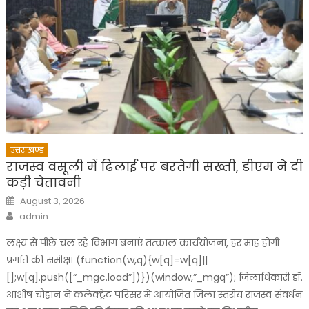
उत्तराखण्ड
राजस्व वसूली में ढिलाई पर बरतेगी सख्ती, डीएम ने दी
कड़ी चेतावनी
Posted
August 3, 2026
on
Author
admin
लक्ष्य से पीछे चल रहे विभाग बनाएं तत्काल कार्ययोजना, हर माह होगी
प्रगति की समीक्षा (function(w,q){w[q]=w[q]||
[];w[q].push([“_mgc.load”])})(window,”_mgq”); जिलाधिकारी डॉ.
आशीष चौहान ने कलेक्ट्रेट परिसर में आयोजित जिला स्तरीय राजस्व संवर्धन