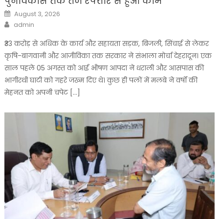
पुनर्विकास तक तेज रफ्तार से हुआ काम
Posted
August 3, 2026
on
Author
admin
₹33 करोड़ से अधिक के कार्य और सहायता सड़क, बिजली, सिंचाई से लेकर
कृषि-बागवानी और आजीविका तक सरकार ने संभाला मोर्चा देहरादून। एक
साल पहले 05 अगस्त को आई भीषण आपदा ने धराली और आसपास की
भागीरथी घाटी को गहरे जख्म दिए थे। कुछ ही पलों में मलबे ने वर्षों की
मेहनत को अपनी चपेट […]