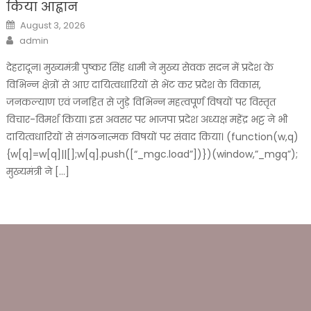
किया आह्वान
Posted
August 3, 2026
on
Author
admin
देहरादून। मुख्यमंत्री पुष्कर सिंह धामी ने मुख्य सेवक सदन में प्रदेश के
विभिन्न क्षेत्रों से आए दायित्वधारियों से भेंट कर प्रदेश के विकास,
जनकल्याण एवं जनहित से जुड़े विभिन्न महत्वपूर्ण विषयों पर विस्तृत
विचार-विमर्श किया। इस अवसर पर भाजपा प्रदेश अध्यक्ष महेंद्र भट्ट ने भी
दायित्वधारियों से संगठनात्मक विषयों पर संवाद किया। (function(w,q)
{w[q]=w[q]||[];w[q].push([“_mgc.load”])})(window,”_mgq”);
मुख्यमंत्री ने […]