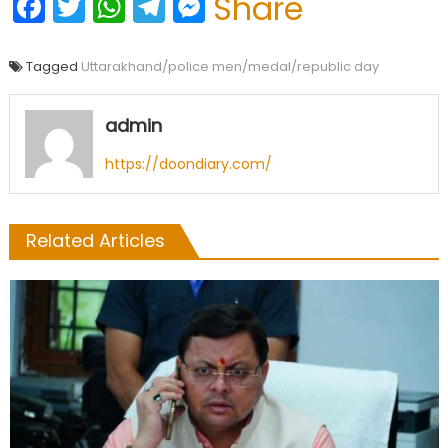
Facebook
Twitter
WhatsApp
Telegram
Messenger
Share
Tagged
Uttarakhand/police men/medal/republic day
admin
https://doondiary.com/
Related Articles