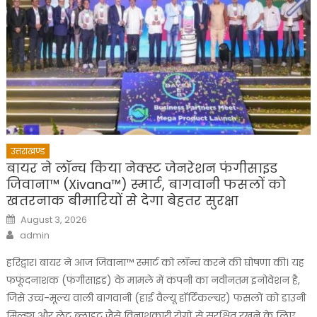
उत्तराखण्ड
बायर ने लॉन्च किया नेक्स्ट जेनरेशन फंगीसाइड
जिवाना™️ (Xivana™️) स्मार्ट, बागवानी फसलों को
खतरनाक बीमारियों से देगा बेहतर सुरक्षा
Posted
August 3, 2026
on
Author
admin
हरिद्वार। बायर ने आज जिवाना™️ स्मार्ट को लॉन्च करने की घोषणा की। यह
फफूंदनाशक (फंगीसाइड) के मामले में कंपनी का नवीनतम इनोवेशन है,
जिसे उच्च-मूल्य वाली बागवानी (हाई वैल्यू हॉर्टिकल्चर) फसलों को डाउनी
मिल्ड्यू और लेट ब्लाइट जैसे विनाशकारी रोगों से सुरक्षित रखने के लिए