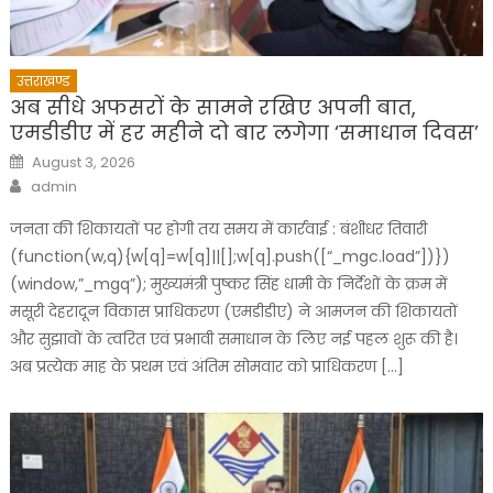
उत्तराखण्ड
अब सीधे अफसरों के सामने रखिए अपनी बात,
एमडीडीए में हर महीने दो बार लगेगा ‘समाधान दिवस’
Posted
August 3, 2026
on
Author
admin
जनता की शिकायतों पर होगी तय समय में कार्रवाई : बंशीधर तिवारी
(function(w,q){w[q]=w[q]||[];w[q].push([“_mgc.load”])})
(window,”_mgq”); मुख्यमंत्री पुष्कर सिंह धामी के निर्देशों के क्रम में
मसूरी देहरादून विकास प्राधिकरण (एमडीडीए) ने आमजन की शिकायतों
और सुझावों के त्वरित एवं प्रभावी समाधान के लिए नई पहल शुरू की है।
अब प्रत्येक माह के प्रथम एवं अंतिम सोमवार को प्राधिकरण […]