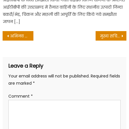
आईटीबीपी के मध्य समझौता किया गया। वाइब्रेंट विलेज योजना के अन्तर्गत
आईटीबीपी की उत्तराखण्ड में तैनात वाहिनी के लिए स्थानीय उत्पादों जिन्दा
बकरी/भेड़, चिकन और मछली की आपूर्ति के लिए किये गये समझौता
ज्ञापन […]
Post
अभिनव कुमार सहित 6 को राष्ट्रपति पुलिस पदक
मुख्य सचिव ने दी गणतंत्र दिवस की शुभकामनाएं
navigation
Leave a Reply
Your email address will not be published.
Required fields
are marked
*
Comment
*