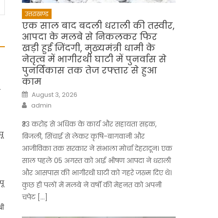
उत्तराखण्ड
एक साल बाद बदली धराली की तस्वीर,
आपदा के मलबे से निकलकर फिर
खड़ी हुई जिंदगी, मुख्यमंत्री धामी के
नेतृत्व में भागीरथी घाटी में पुनर्वास से
पुनर्विकास तक तेज रफ्तार से हुआ
काम
ा
Posted
August 3, 2026
on
Author
admin
₹33 करोड़ से अधिक के कार्य और सहायता सड़क,
पू
बिजली, सिंचाई से लेकर कृषि-बागवानी और
आजीविका तक सरकार ने संभाला मोर्चा देहरादून। एक
साल पहले 05 अगस्त को आई भीषण आपदा ने धराली
और आसपास की भागीरथी घाटी को गहरे जख्म दिए थे।
पू
कुछ ही पलों में मलबे ने वर्षों की मेहनत को अपनी
चपेट […]
री