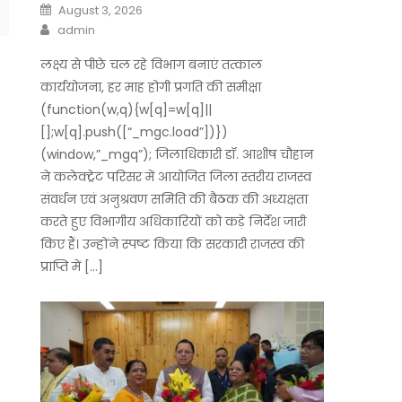
Posted
August 3, 2026
on
Author
admin
लक्ष्य से पीछे चल रहे विभाग बनाएं तत्काल
कार्ययोजना, हर माह होगी प्रगति की समीक्षा
(function(w,q){w[q]=w[q]||
[];w[q].push([“_mgc.load”])})
(window,”_mgq”); जिलाधिकारी डॉ. आशीष चौहान
ने कलेक्ट्रेट परिसर में आयोजित जिला स्तरीय राजस्व
संवर्धन एवं अनुश्रवण समिति की बैठक की अध्यक्षता
करते हुए विभागीय अधिकारियों को कड़े निर्देश जारी
किए हैं। उन्होंने स्पष्ट किया कि सरकारी राजस्व की
प्राप्ति में […]