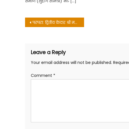
समौण (सुहाग सामग्री) भेंट […]
Post
परंपरा: द्वितीय केदार श्री मद्महेश्वर जी के कपाट शीतकाल के लिए हुए बंद
navigation
Leave a Reply
Your email address will not be published.
Require
Comment
*