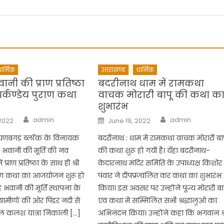
ार्मिक
उत्तराखण्ड
धार्मिक
वानी की प्राण प्रतिष्ठा
बदरीनाथ धाम में रामकथा
र्कण्डेय पुराण कथा
वाचक मोरारी बापू की कथा क
शुभारंभ
Author
Author
Posted
admin
admin
2022
June 19, 2022
on
ायणबगड़ ब्लॉक के विनायक
बदरीनाथ : धाम में रामकथा वाचक मोरारी बा
िंह भवानी की मूर्ति की नव
की कथा शुरू हो गयी है। यँहा बदरीनाथ-
ं प्राण प्रतिष्ठा के साथ ही श्री
केदारनाथ मंदिर समिति के उपाध्यक्ष किशोर
ुराण कथा का आजयोजन शुरू हो
पंवार ने दीपप्रज्वलित कर कथा का शुभारंभ
ंह भवानी की मूर्ति स्थापना के
किया। इस अवसर पर उन्होंने पूज्य मोरारी बा
ग्रामीणों की ओर पिंडर नदी से
एवं कथा में सम्मिलित सभी श्रद्धालुओं का
ल कलश यात्रा निकाली […]
अभिनंदन किया। उन्होंने कहा कि भगवान श्