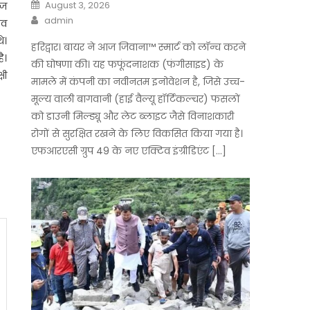
Posted
August 3, 2026
ाज
on
Author
admin
ंव
े।
हरिद्वार। बायर ने आज जिवाना™️ स्मार्ट को लॉन्च करने
ै।
की घोषणा की। यह फफूंदनाशक (फंगीसाइड) के
षी
मामले में कंपनी का नवीनतम इनोवेशन है, जिसे उच्च-
मूल्य वाली बागवानी (हाई वैल्यू हॉर्टिकल्चर) फसलों
को डाउनी मिल्ड्यू और लेट ब्लाइट जैसे विनाशकारी
रोगों से सुरक्षित रखने के लिए विकसित किया गया है।
एफआरएसी ग्रुप 49 के नए एक्टिव इंग्रीडिएंट […]