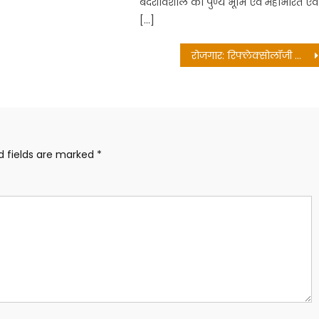
बदरीविशाल की पुण्य भूमि एवं महाभारत एवं
[…]
रोजगार: रिफ्लेक्सोलॉजी के लिए प्रशिक्षण कैम्प होंगे आयोजित: महाराज
d fields are marked
*