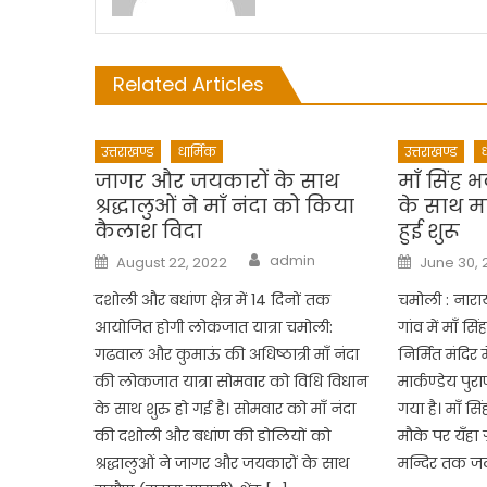
Related Articles
उत्तराखण्ड
धार्मिक
उत्तराखण्ड
ध
जागर और जयकारों के साथ
माँ सिंह भ
श्रद्धालुओं ने माँ नंदा को किया
के साथ मा
कैलाश विदा
हुई शुरू
Author
Posted
Posted
admin
August 22, 2022
June 30, 
on
on
दशोली और बधांण क्षेत्र में 14 दिनों तक
चमोली : नार
आयोजित होगी लोकजात यात्रा चमोली:
गांव में माँ स
गढवाल और कुमाऊं की अधिष्ठात्री माँ नंदा
निर्मित मंदिर मे
की लोकजात यात्रा सोमवार को विधि विधान
मार्कण्डेय प
के साथ शुरु हो गई है। सोमवार को माँ नंदा
गया है। माँ सि
की दशोली और बधांण की डोलियों को
मौके पर यँहा 
श्रद्धालुओं ने जागर और जयकारों के साथ
मन्दिर तक ज