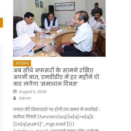
उत्तराखण्ड
अब सीधे अफसरों के सामने रखिए
अपनी बात, एमडीडीए में हर महीने दो
बार लगेगा ‘समाधान दिवस’
Posted
August 3, 2026
on
Author
admin
जनता की शिकायतों पर होगी तय समय में कार्रवाई :
बंशीधर तिवारी (function(w,q){w[q]=w[q]||
[];w[q].push([“_mgc.load”])})