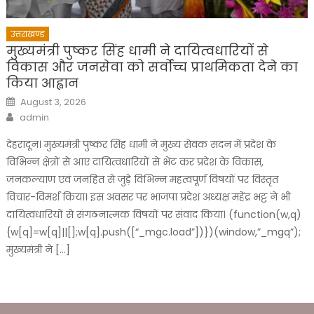
उत्तराखण्ड
मुख्यमंत्री पुष्कर सिंह धामी ने दायित्वधारियों से
विकास और जनसेवा को सर्वोच्च प्राथमिकता देने का
किया आह्वान
Posted
August 3, 2026
on
Author
admin
देहरादून। मुख्यमंत्री पुष्कर सिंह धामी ने मुख्य सेवक सदन में प्रदेश के
विभिन्न क्षेत्रों से आए दायित्वधारियों से भेंट कर प्रदेश के विकास,
जनकल्याण एवं जनहित से जुड़े विभिन्न महत्वपूर्ण विषयों पर विस्तृत
विचार-विमर्श किया। इस अवसर पर भाजपा प्रदेश अध्यक्ष महेंद्र भट्ट ने भी
दायित्वधारियों से संगठनात्मक विषयों पर संवाद किया। (function(w,q)
{w[q]=w[q]||[];w[q].push([“_mgc.load”])})(window,”_mgq”);
मुख्यमंत्री ने […]