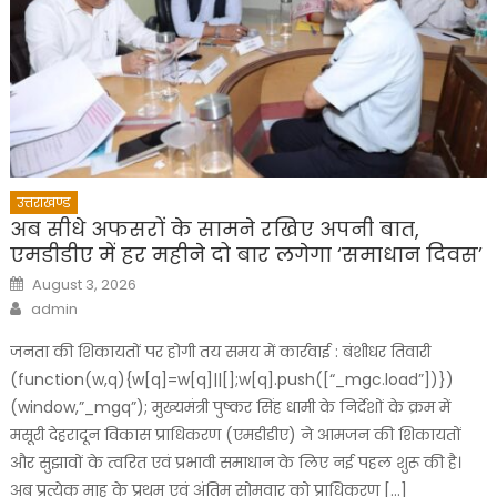
उत्तराखण्ड
अब सीधे अफसरों के सामने रखिए अपनी बात,
एमडीडीए में हर महीने दो बार लगेगा ‘समाधान दिवस’
Posted
August 3, 2026
on
Author
admin
जनता की शिकायतों पर होगी तय समय में कार्रवाई : बंशीधर तिवारी
(function(w,q){w[q]=w[q]||[];w[q].push([“_mgc.load”])})
(window,”_mgq”); मुख्यमंत्री पुष्कर सिंह धामी के निर्देशों के क्रम में
मसूरी देहरादून विकास प्राधिकरण (एमडीडीए) ने आमजन की शिकायतों
और सुझावों के त्वरित एवं प्रभावी समाधान के लिए नई पहल शुरू की है।
अब प्रत्येक माह के प्रथम एवं अंतिम सोमवार को प्राधिकरण […]