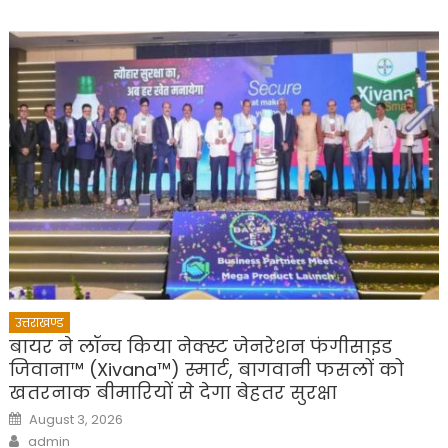
उत्तराखण्ड
बायर ने लॉन्च किया नेक्स्ट जेनरेशन फंगीसाइड
जिवाना™️ (Xivana™️) स्मार्ट, बागवानी फसलों को
खतरनाक बीमारियों से देगा बेहतर सुरक्षा
Posted
August 3, 2026
on
Author
admin