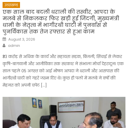
उत्तराखण्ड
एक साल बाद बदली धराली की तस्वीर, आपदा के
मलबे से निकलकर फिर खड़ी हुई जिंदगी, मुख्यमंत्री
धामी के नेतृत्व में भागीरथी घाटी में पुनर्वास से
पुनर्विकास तक तेज रफ्तार से हुआ काम
Posted
August 3, 2026
on
Author
admin
₹33 करोड़ से अधिक के कार्य और सहायता सड़क, बिजली, सिंचाई से लेकर
कृषि-बागवानी और आजीविका तक सरकार ने संभाला मोर्चा देहरादून। एक
साल पहले 05 अगस्त को आई भीषण आपदा ने धराली और आसपास की
भागीरथी घाटी को गहरे जख्म दिए थे। कुछ ही पलों में मलबे ने वर्षों की
मेहनत को अपनी चपेट […]