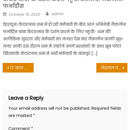
फर्नांडीस
Author
Posted
admin
October 16, 2023
on
देहरादून। केदारनाथ धाम में हो रही बर्फबारी के बीच आज अभिनेत्री जैकलीन
फर्नांडीस बाबा केदारनाथ के दर्शन करने के लिए पहुंचीं। धाम की
अलौकिक सुंदरता और बर्फबारी का नजारा देख कर जैकलीन काफी खुश
नजर आयीं। इस दौरान धाम में उन्होंने अपने प्रशसंकों के साथ खूब फोटो
खिंचवायी। केदारनाथ धाम में भारी बर्फवारी के बावजूद […]
Post
17 साल के किशोर ने फांसी लगाकर की आत्महत्या
नेशनल पब्लिक स्कूल में गठित हुई बाल संसद
navigation
Leave a Reply
Your email address will not be published.
Required fields
are marked
*
Comment
*