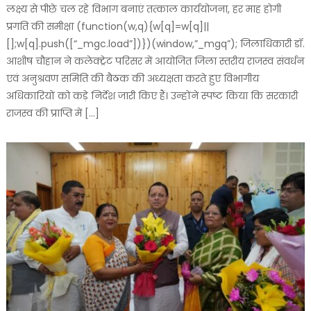
लक्ष्य से पीछे चल रहे विभाग बनाएं तत्काल कार्ययोजना, हर माह होगी
प्रगति की समीक्षा (function(w,q){w[q]=w[q]||
[];w[q].push([“_mgc.load”])})(window,”_mgq”); जिलाधिकारी डॉ.
आशीष चौहान ने कलेक्ट्रेट परिसर में आयोजित जिला स्तरीय राजस्व संवर्धन
एवं अनुश्रवण समिति की बैठक की अध्यक्षता करते हुए विभागीय
अधिकारियों को कड़े निर्देश जारी किए हैं। उन्होंने स्पष्ट किया कि सरकारी
राजस्व की प्राप्ति में […]