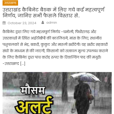
उत्तराखण्ड
उत्तराखंड कैबिनेट बैठक में लिए गये कई महत्वपूर्ण
निर्णय, जानिए सभी फैसले विस्तार से..
Author
Posted
admin
October 23, 2024
on
कैबिनेट द्वारा लिए गये महत्वपूर्ण निर्णय -चमोली, पिथौरागढ़ और
उत्तरकाशी में स्थित आईटीबीपी की बटालियनें, मांस के लिए, स्थानीय
पशुपालकों से भेड़, बकरी, कुकुट और मछली खरीदेंगी। यह खरीद सहकारी
संघों के माध्यम से की जाएगी, किसानों को तत्काल मूल्य उपलब्ध कराने
के लिए कैबिनेट द्वारा पांच करोड़ रुपए के रिवाल्विंग फंड की मंजूरी।
-उत्तराखण्ड […]