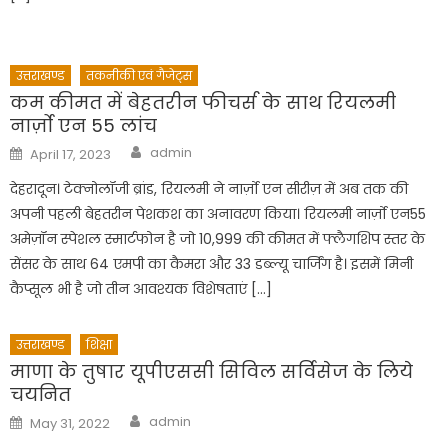
उत्तराखण्ड
तकनीकी एवं गैजेट्स
कम कीमत में बेहतरीन फीचर्स के साथ रियलमी
नार्ज़ो एन 55 लांच
Author
Posted
admin
April 17, 2023
on
देहरादून। टेक्नोलॉजी ब्रांड, रियलमी ने नार्ज़ो एन सीरीज़ में अब तक की
अपनी पहली बेहतरीन पेशकश का अनावरण किया। रियलमी नार्ज़ो एन55
अमेज़ॉन स्पेशल स्मार्टफोन है जो 10,999 की कीमत में फ्लैगशिप स्तर के
सेंसर के साथ 64 एमपी का कैमरा और 33 डब्ल्यू चार्जिंग है। इसमें मिनी
कैप्सूल भी है जो तीन आवश्यक विशेषताएं […]
उत्तराखण्ड
शिक्षा
माणा के तुषार यूपीएससी सिविल सर्विसेज के लिये
चयनित
Author
Posted
admin
May 31, 2022
on