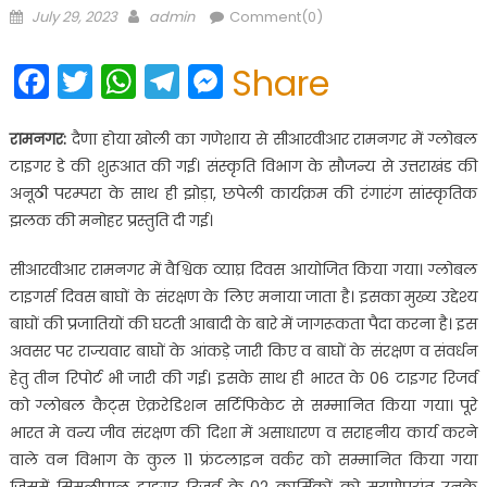
Posted
Author
July 29, 2023
admin
Comment(0)
on
Facebook
Twitter
WhatsApp
Telegram
Messenger
Share
रामनगर:
दैणा होया खोली का गणेशाय से सीआरवीआर रामनगर में ग्लोबल
टाइगर डे की शुरूआत की गई। संस्कृति विभाग के सौजन्य से उत्तराखंड की
अनूठी परम्परा के साथ ही झोड़ा, छपेली कार्यक्रम की रंगारंग सांस्कृतिक
झलक की मनोहर प्रस्तुति दी गई।
सीआरवीआर रामनगर में वैश्विक व्याघ्र दिवस आयोजित किया गया। ग्लोबल
टाइगर्स दिवस बाघों के संरक्षण के लिए मनाया जाता है। इसका मुख्य उद्देश्य
बाघों की प्रजातियों की घटती आबादी के बारे में जागरूकता पैदा करना है। इस
अवसर पर राज्यवार बाघों के आंकड़े जारी किए व बाघों के संरक्षण व संवर्धन
हेतु तीन रिपोर्ट भी जारी की गई। इसके साथ ही भारत के 06 टाइगर रिजर्व
को ग्लोबल कैट्स ऐक्ररेडिशन सर्टिफिकेट से सम्मानित किया गया। पूरे
भारत मे वन्य जीव संरक्षण की दिशा में असाधारण व सराहनीय कार्य करने
वाले वन विभाग के कुल 11 फ्रंटलाइन वर्कर को सम्मानित किया गया
जिसमें सिमलीपाल टाइगर रिजर्व के 02 कार्मिकों को मरणोपरांत उनके