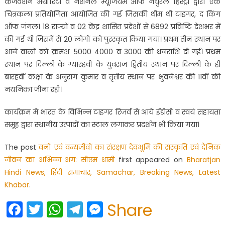
कंजर्वेशन अथॉरिटी व नेशनल म्यूजियम ऑफ नेचुरल हिस्ट्री द्वारा एक
चित्रकला प्रतियोगिता आयोजित की गई जिसकी थीम थी टाइगर, द किंग
ऑफ जंगल। 18 राज्यों व 02 केंद्र शासित प्रदेशों से 6892 प्रविष्टि देशभर में
की गई थी जिसमें से 20 लोगों को पुरस्कृत किया गया। प्रथम तीन स्थान पर
आने वालों को क्रमशः 5000 4000 व 3000 की धनराशि दी गई। प्रथम
स्थान पर दिल्ली के ग्यारहवीं के युवराज द्वितीय स्थान पर दिल्ली के ही
बारहवीं कक्षा के अनुराग कुमार व तृतीय स्थान पर भुवनेश्वर की 11वीं की
नयनिका जीना रही।
कार्यक्रम में भारत के विभिन्न टाइगर रिजर्व से आये ईडीसी व स्वयं सहायता
समूह द्वारा स्थानीय उत्पादों का स्टाल लगाकर प्रदर्शन भी किया गया।
The post
वनों एवं वन्यजीवों का संरक्षण देवभूमि की संस्कृति एवं दैनिक
जीवन का अभिन्न अंग: सीएम धामी
first appeared on
Bharatjan
Hindi News, हिंदी समाचार, Samachar, Breaking News, Latest
Khabar
.
Facebook
Twitter
WhatsApp
Telegram
Messenger
Share