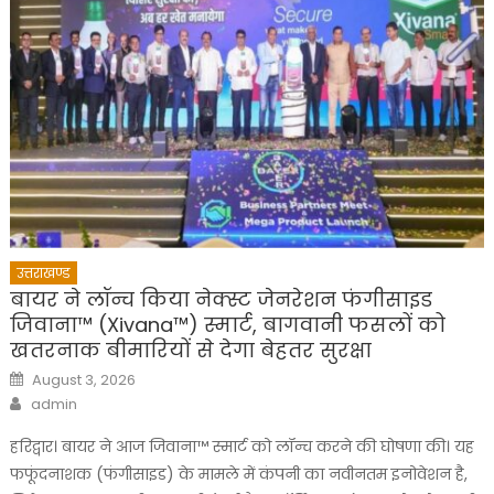
उत्तराखण्ड
बायर ने लॉन्च किया नेक्स्ट जेनरेशन फंगीसाइड
जिवाना™️ (Xivana™️) स्मार्ट, बागवानी फसलों को
खतरनाक बीमारियों से देगा बेहतर सुरक्षा
Posted
August 3, 2026
on
Author
admin
हरिद्वार। बायर ने आज जिवाना™️ स्मार्ट को लॉन्च करने की घोषणा की। यह
फफूंदनाशक (फंगीसाइड) के मामले में कंपनी का नवीनतम इनोवेशन है,