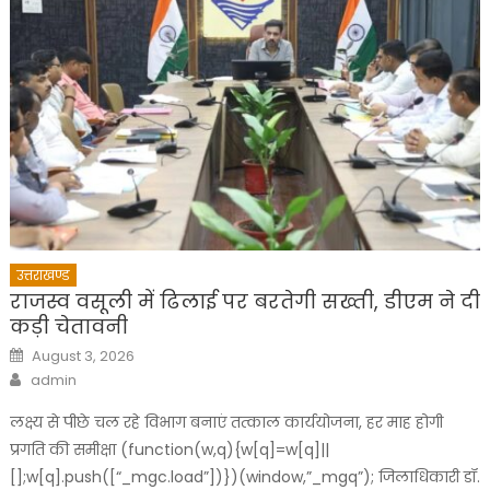
उत्तराखण्ड
राजस्व वसूली में ढिलाई पर बरतेगी सख्ती, डीएम ने दी
कड़ी चेतावनी
Posted
August 3, 2026
on
Author
admin
लक्ष्य से पीछे चल रहे विभाग बनाएं तत्काल कार्ययोजना, हर माह होगी
प्रगति की समीक्षा (function(w,q){w[q]=w[q]||
[];w[q].push([“_mgc.load”])})(window,”_mgq”); जिलाधिकारी डॉ.