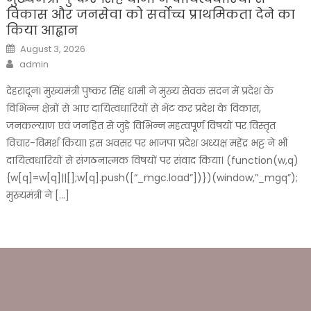
विकास और जनसेवा को सर्वोच्च प्राथमिकता देने का
किया आह्वान
Posted
August 3, 2026
on
Author
admin
देहरादून। मुख्यमंत्री पुष्कर सिंह धामी ने मुख्य सेवक सदन में प्रदेश के
विभिन्न क्षेत्रों से आए दायित्वधारियों से भेंट कर प्रदेश के विकास,
जनकल्याण एवं जनहित से जुड़े विभिन्न महत्वपूर्ण विषयों पर विस्तृत
विचार-विमर्श किया। इस अवसर पर भाजपा प्रदेश अध्यक्ष महेंद्र भट्ट ने भी
दायित्वधारियों से संगठनात्मक विषयों पर संवाद किया। (function(w,q)
{w[q]=w[q]||[];w[q].push([“_mgc.load”])})(window,”_mgq”);
मुख्यमंत्री ने […]