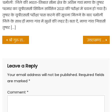
चमोली : जिले की भारत-तिब्बत सीमा क्षेत्र के अंतिम गावं माणा के तुषार
परमार का यूपीएससी सिविल सर्विसेज 2021 की परीक्षा में चयन हो गया है।
तुषार के यूपीएससी परीक्षा पास करने की सूचना मिलने के बाद चमोली
जिले के साथ ही माणा गांव में खुशी की लहर है। बता दें, माणा गांव निवासी
तुषार […]
Post
श्री गुरु राम राय विश्वविद्यालय के मीडिया एवं मासकॉम शोधार्थी शिखा मिश्रा को मिली पीएचडी की उपाधि
उत्तराखण्ड @25: सीएम धामी ने ‘बोधिसत्व विचार श्रृंखला एक नई सोच-एक नई पहल’ पुस्तक का किया विमोचन
navigation
Leave a Reply
Your email address will not be published.
Required fields
are marked
*
Comment
*