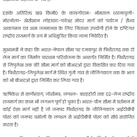
इसके अतिरिक्त 189 किमी0 के काठगोदाम- भीमताल ध्यानाचुली-
मोरनोला- खेतीखान लोहाघाट-पंचेश्वर मोटर मार्ग को पर्यटन / सैन्य
आवागमन एवं आम जनमानस के लिए नितान्त उपयोगी होने के दृष्टिगत
राष्ट्रीय राजमार्ग के रूप में अधिसूचित किया जाना निवेदित है।
मुख्यमंत्री ने कहा कि भारत-नेपाल सीमा पर टनकपुर से पिथौरागढ़ तक दो
लेन मार्ग का निर्माण चारधाम परियोजना के अन्तर्गत निर्मित है। पिथौरागढ़
से लिपुलेख तक की सीमा मार्ग को बीआरओ द्वारा विकसित कर दिया गया
है। पिथौरागढ़-लिपुलेख मार्ग में स्थित गुंजी गांव से जौलिंगकांग तक के भाग
को भी बीआरओ द्वारा निर्मित कर लिया गया है।
ऋषिकेश से कर्णप्रयाग, जोशीमठ, लप्थल- बारहहोटी तक 02-लेन राष्ट्रीय
राजमार्ग का काम भी लगभग पूर्ण हो चुका है। भारत-चीन सीमा में वर्तमान में
कोई ऐसा मार्ग नहीं है जो जनपद पिथौरागढ़ के जौलिंगकांग आईटीबीपी
पोस्ट को जनपद चमोली के लप्थल से आईटीबीपी पोस्ट को सीधे संयोजित
करता है।