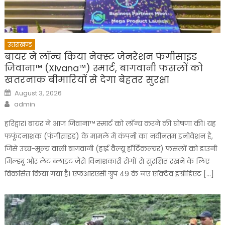
उत्तराखण्ड
बायर ने लॉन्च किया नेक्स्ट जेनरेशन फंगीसाइड
जिवाना™️ (Xivana™️) स्मार्ट, बागवानी फसलों को
खतरनाक बीमारियों से देगा बेहतर सुरक्षा
Posted
August 3, 2026
on
Author
admin
हरिद्वार। बायर ने आज जिवाना™️ स्मार्ट को लॉन्च करने की घोषणा की। यह
फफूंदनाशक (फंगीसाइड) के मामले में कंपनी का नवीनतम इनोवेशन है,
जिसे उच्च-मूल्य वाली बागवानी (हाई वैल्यू हॉर्टिकल्चर) फसलों को डाउनी
मिल्ड्यू और लेट ब्लाइट जैसे विनाशकारी रोगों से सुरक्षित रखने के लिए
विकसित किया गया है। एफआरएसी ग्रुप 49 के नए एक्टिव इंग्रीडिएंट […]