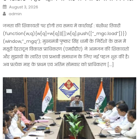
Posted
August 3, 2026
on
Author
admin
जनता की शिकायतों पर होगी तय समय में कार्रवाई : बंशीधर तिवारी
(function(w,q){w[q]=w[q]||[];w[q].push([“_mgc.load”])})
(window,”_mgq”); मुख्यमंत्री पुष्कर सिंह धामी के निर्देशों के क्रम में
मसूरी देहरादून विकास प्राधिकरण (एमडीडीए) ने आमजन की शिकायतों
और सुझावों के त्वरित एवं प्रभावी समाधान के लिए नई पहल शुरू की है।
अब प्रत्येक माह के प्रथम एवं अंतिम सोमवार को प्राधिकरण […]