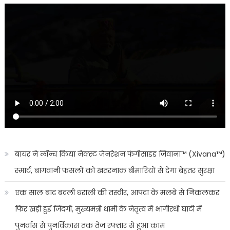
बायर ने लॉन्च किया नेक्स्ट जेनरेशन फंगीसाइड जिवाना™️ (Xivana™️)
स्मार्ट, बागवानी फसलों को खतरनाक बीमारियों से देगा बेहतर सुरक्षा
एक साल बाद बदली धराली की तस्वीर, आपदा के मलबे से निकलकर
फिर खड़ी हुई जिंदगी, मुख्यमंत्री धामी के नेतृत्व में भागीरथी घाटी में
पुनर्वास से पुनर्विकास तक तेज रफ्तार से हुआ काम