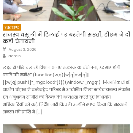
उत्तराखण्ड
राजस्व वसूली में ढिलाई पर बरतेगी सख्ती, डीएम ने दी
कड़ी चेतावनी
Posted
August 3, 2026
on
Author
admin
लक्ष्य से पीछे चल रहे विभाग बनाएं तत्काल कार्ययोजना, हर माह होगी
प्रगति की समीक्षा (function(w,q){w[q]=w[q]||
[];w[q].push([“_mgc.load”])})(window,”_mgq”); जिलाधिकारी डॉ.
आशीष चौहान ने कलेक्ट्रेट परिसर में आयोजित जिला स्तरीय राजस्व संवर्धन
एवं अनुश्रवण समिति की बैठक की अध्यक्षता करते हुए विभागीय
अधिकारियों को कड़े निर्देश जारी किए हैं। उन्होंने स्पष्ट किया कि सरकारी
राजस्व की प्राप्ति में […]