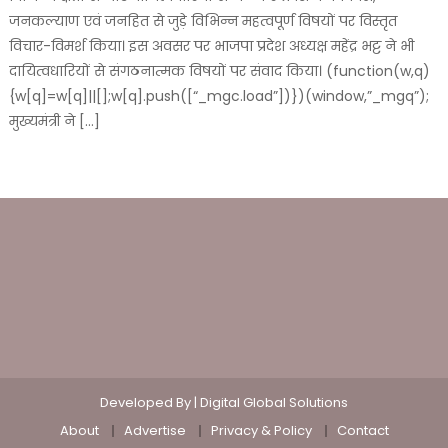
जनकल्याण एवं जनहित से जुड़े विभिन्न महत्वपूर्ण विषयों पर विस्तृत
विचार-विमर्श किया। इस अवसर पर भाजपा प्रदेश अध्यक्ष महेंद्र भट्ट ने भी
दायित्वधारियों से संगठनात्मक विषयों पर संवाद किया। (function(w,q)
{w[q]=w[q]||[];w[q].push([“_mgc.load”])})(window,”_mgq”);
मुख्यमंत्री ने […]
Developed By |
Digital Global Solutions
About
Advertise
Privacy & Policy
Contact