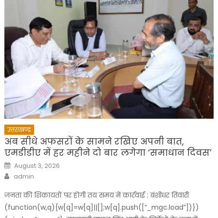
उत्तराखण्ड
अब सीधे अफसरों के सामने रखिए अपनी बात,
एमडीडीए में हर महीने दो बार लगेगा ‘समाधान दिवस’
Posted
August 3, 2026
on
Author
admin
जनता की शिकायतों पर होगी तय समय में कार्रवाई : बंशीधर तिवारी
(function(w,q){w[q]=w[q]||[];w[q].push([“_mgc.load”])})