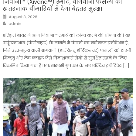
जिवाना™️ (Xivana™️) स्मार्ट, बागवानी फसलों को
खतरनाक बीमारियों से देगा बेहतर सुरक्षा
Posted
August 3, 2026
on
Author
admin
हरिद्वार। बायर ने आज जिवाना™️ स्मार्ट को लॉन्च करने की घोषणा की। यह
फफूंदनाशक (फंगीसाइड) के मामले में कंपनी का नवीनतम इनोवेशन है,
जिसे उच्च-मूल्य वाली बागवानी (हाई वैल्यू हॉर्टिकल्चर) फसलों को डाउनी
मिल्ड्यू और लेट ब्लाइट जैसे विनाशकारी रोगों से सुरक्षित रखने के लिए
विकसित किया गया है। एफआरएसी ग्रुप 49 के नए एक्टिव इंग्रीडिएंट […]