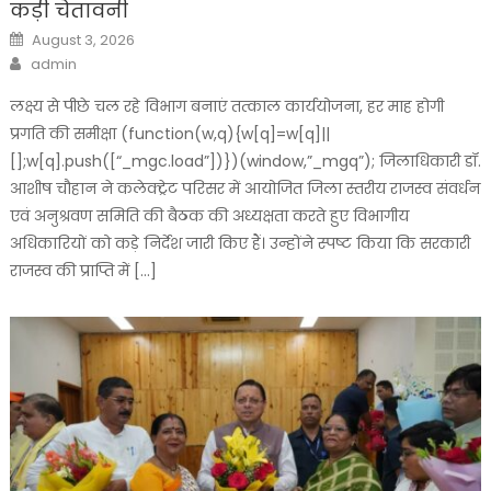
कड़ी चेतावनी
Posted
August 3, 2026
on
Author
admin
लक्ष्य से पीछे चल रहे विभाग बनाएं तत्काल कार्ययोजना, हर माह होगी
प्रगति की समीक्षा (function(w,q){w[q]=w[q]||
[];w[q].push([“_mgc.load”])})(window,”_mgq”); जिलाधिकारी डॉ.
आशीष चौहान ने कलेक्ट्रेट परिसर में आयोजित जिला स्तरीय राजस्व संवर्धन
एवं अनुश्रवण समिति की बैठक की अध्यक्षता करते हुए विभागीय
अधिकारियों को कड़े निर्देश जारी किए हैं। उन्होंने स्पष्ट किया कि सरकारी
राजस्व की प्राप्ति में […]