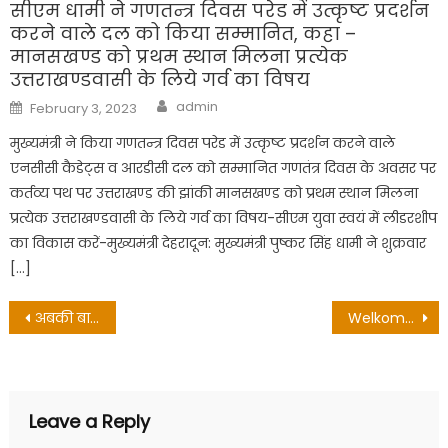
सीएम धामी ने गणतन्त्र दिवस परेड में उत्कृष्ट प्रदर्शन
करने वाले दल को किया सम्मानित, कहा –
मानसखण्ड को प्रथम स्थान मिलना प्रत्येक
उत्तराखण्डवासी के लिये गर्व का विषय
Author
Posted
admin
February 3, 2023
on
मुख्यमंत्री ने किया गणतन्त्र दिवस परेड में उत्कृष्ट प्रदर्शन करने वाले
एनसीसी कैडेट्स व आरडीसी दल को सम्मानित गणतंत्र दिवस के अवसर पर
कर्तव्य पथ पर उत्तराखण्ड की झांकी मानसखण्ड को प्रथम स्थान मिलना
प्रत्येक उत्तराखण्डवासी के लिये गर्व का विषय-सीएम युवा स्वयं में लीडरशीप
का विकास करें-मुख्यमंत्री देहरादून: मुख्यमंत्री पुष्कर सिंह धामी ने शुक्रवार
[…]
Post
अबकी बार 60 पार का नारा युवा मोर्चा करेगा साकार: तेजस्वी
Welkomstbonus Ggbet + Wettbonus Mit Bonuscode Free Spins Online Bookmaker Met Welkomstbonus Ggbet Bonus, Bonusbedingungen & Gratiswetten Oktober 2022 Deutschland
navigation
Leave a Reply