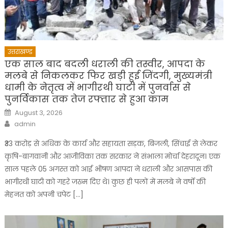
उत्तराखण्ड
एक साल बाद बदली धराली की तस्वीर, आपदा के
मलबे से निकलकर फिर खड़ी हुई जिंदगी, मुख्यमंत्री
धामी के नेतृत्व में भागीरथी घाटी में पुनर्वास से
पुनर्विकास तक तेज रफ्तार से हुआ काम
Posted
August 3, 2026
on
Author
admin
₹33 करोड़ से अधिक के कार्य और सहायता सड़क, बिजली, सिंचाई से लेकर
कृषि-बागवानी और आजीविका तक सरकार ने संभाला मोर्चा देहरादून। एक
साल पहले 05 अगस्त को आई भीषण आपदा ने धराली और आसपास की
भागीरथी घाटी को गहरे जख्म दिए थे। कुछ ही पलों में मलबे ने वर्षों की
मेहनत को अपनी चपेट […]