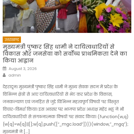
उत्तराखण्ड
मुख्यमंत्री पुष्कर सिंह धामी ने दायित्वधारियों से
विकास और जनसेवा को सर्वोच्च प्राथमिकता देने का
किया आह्वान
Posted
August 3, 2026
on
Author
admin
देहरादून। मुख्यमंत्री पुष्कर सिंह धामी ने मुख्य सेवक सदन में प्रदेश के
विभिन्न क्षेत्रों से आए दायित्वधारियों से भेंट कर प्रदेश के विकास,
जनकल्याण एवं जनहित से जुड़े विभिन्न महत्वपूर्ण विषयों पर विस्तृत
विचार-विमर्श किया। इस अवसर पर भाजपा प्रदेश अध्यक्ष महेंद्र भट्ट ने भी
दायित्वधारियों से संगठनात्मक विषयों पर संवाद किया। (function(w,q)
{w[q]=w[q]||[];w[q].push([“_mgc.load”])})(window,”_mgq”);
मुख्यमंत्री ने […]