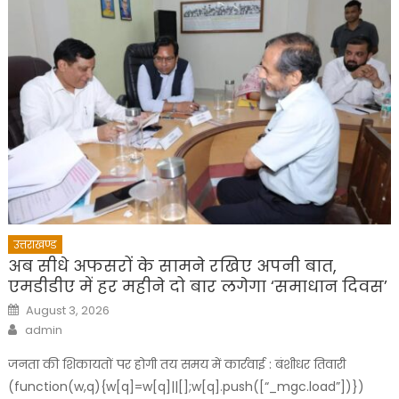
उत्तराखण्ड
अब सीधे अफसरों के सामने रखिए अपनी बात,
एमडीडीए में हर महीने दो बार लगेगा ‘समाधान दिवस’
Posted
August 3, 2026
on
Author
admin
जनता की शिकायतों पर होगी तय समय में कार्रवाई : बंशीधर तिवारी
(function(w,q){w[q]=w[q]||[];w[q].push([“_mgc.load”])})