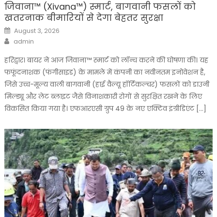
जिवाना™️ (Xivana™️) स्मार्ट, बागवानी फसलों को
खतरनाक बीमारियों से देगा बेहतर सुरक्षा
Posted
August 3, 2026
on
Author
admin
हरिद्वार। बायर ने आज जिवाना™️ स्मार्ट को लॉन्च करने की घोषणा की। यह
फफूंदनाशक (फंगीसाइड) के मामले में कंपनी का नवीनतम इनोवेशन है,
जिसे उच्च-मूल्य वाली बागवानी (हाई वैल्यू हॉर्टिकल्चर) फसलों को डाउनी
मिल्ड्यू और लेट ब्लाइट जैसे विनाशकारी रोगों से सुरक्षित रखने के लिए
विकसित किया गया है। एफआरएसी ग्रुप 49 के नए एक्टिव इंग्रीडिएंट […]