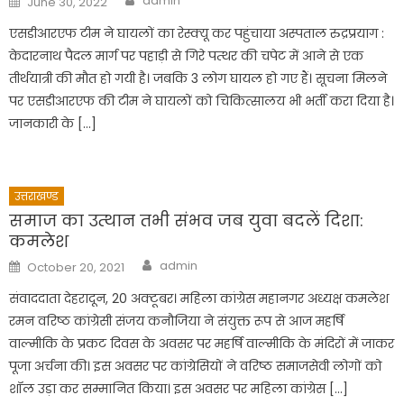
admin
June 30, 2022
on
एसडीआरएफ टीम ने घायलों का रेस्क्यू कर पहुंचाया अस्पताल रुद्रप्रयाग :
केदारनाथ पैदल मार्ग पर पहाड़ी से गिरे पत्थर की चपेट में आने से एक
तीर्थयात्री की मौत हो गयी है। जबकि 3 लोग घायल हो गए हैं। सूचना मिलने
पर एसडीआरएफ की टीम ने घायलों को चिकित्सालय भी भर्ती करा दिया है।
जानकारी के […]
उत्तराखण्ड
समाज का उत्थान तभी संभव जब युवा बदलें दिशा:
कमलेश
Author
Posted
admin
October 20, 2021
on
संवाददाता देहरादून, 20 अक्टूबर। महिला कांग्रेस महानगर अध्यक्ष कमलेश
रमन वरिष्ठ कांग्रेसी संजय कनौजिया ने संयुक्त रूप से आज महर्षि
वाल्मीकि के प्रकट दिवस के अवसर पर महर्षि वाल्मीकि के मंदिरों में जाकर
पूजा अर्चना की। इस अवसर पर कांग्रेसियों ने वरिष्ठ समाजसेवी लोगों को
शॉल उड़ा कर सम्मानित किया। इस अवसर पर महिला कांग्रेस […]