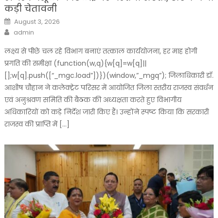
कड़ी चेतावनी
Posted
August 3, 2026
on
Author
admin
लक्ष्य से पीछे चल रहे विभाग बनाएं तत्काल कार्ययोजना, हर माह होगी
प्रगति की समीक्षा (function(w,q){w[q]=w[q]||
[];w[q].push([“_mgc.load”])})(window,”_mgq”); जिलाधिकारी डॉ.
आशीष चौहान ने कलेक्ट्रेट परिसर में आयोजित जिला स्तरीय राजस्व संवर्धन
एवं अनुश्रवण समिति की बैठक की अध्यक्षता करते हुए विभागीय
अधिकारियों को कड़े निर्देश जारी किए हैं। उन्होंने स्पष्ट किया कि सरकारी
राजस्व की प्राप्ति में […]