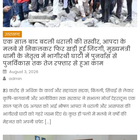
उत्तराखण्ड
एक साल बाद बदली धराली की तस्वीर, आपदा के
मलबे से निकलकर फिर खड़ी हुई जिंदगी, मुख्यमंत्री
धामी के नेतृत्व में भागीरथी घाटी में पुनर्वास से
पुनर्विकास तक तेज रफ्तार से हुआ काम
Posted
August 3, 2026
on
Author
admin
₹33 करोड़ से अधिक के कार्य और सहायता सड़क, बिजली, सिंचाई से लेकर
कृषि-बागवानी और आजीविका तक सरकार ने संभाला मोर्चा देहरादून। एक
साल पहले 05 अगस्त को आई भीषण आपदा ने धराली और आसपास की
भागीरथी घाटी को गहरे जख्म दिए थे। कुछ ही पलों में मलबे ने वर्षों की
मेहनत को अपनी चपेट […]