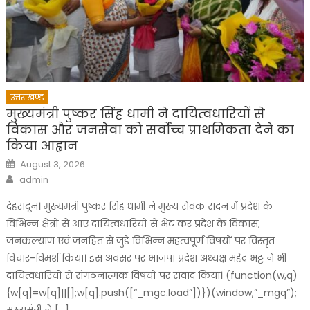
उत्तराखण्ड
मुख्यमंत्री पुष्कर सिंह धामी ने दायित्वधारियों से
विकास और जनसेवा को सर्वोच्च प्राथमिकता देने का
किया आह्वान
Posted
August 3, 2026
on
Author
admin
देहरादून। मुख्यमंत्री पुष्कर सिंह धामी ने मुख्य सेवक सदन में प्रदेश के
विभिन्न क्षेत्रों से आए दायित्वधारियों से भेंट कर प्रदेश के विकास,
जनकल्याण एवं जनहित से जुड़े विभिन्न महत्वपूर्ण विषयों पर विस्तृत
विचार-विमर्श किया। इस अवसर पर भाजपा प्रदेश अध्यक्ष महेंद्र भट्ट ने भी
दायित्वधारियों से संगठनात्मक विषयों पर संवाद किया। (function(w,q)
{w[q]=w[q]||[];w[q].push([“_mgc.load”])})(window,”_mgq”);
मुख्यमंत्री ने […]